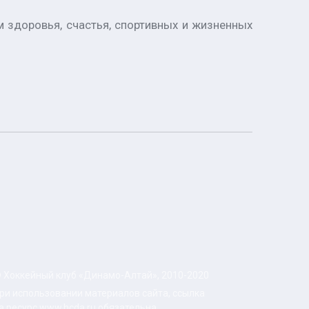
 здоровья, счастья, спортивных и жизненных
 Хоккейный клуб «Динамо-Алтай», 2010-2020
ри использовании материалов сайта, ссылка
а ресурс www.hcda.ru обязательна