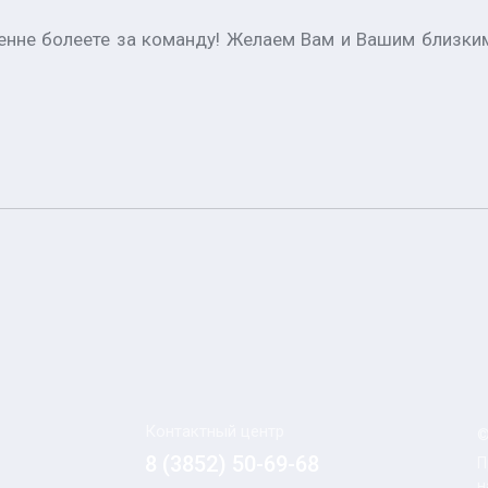
ренне болеете за команду! Желаем Вам и Вашим близким
Контактный центр
©
8 (3852) 50-69-68
П
н