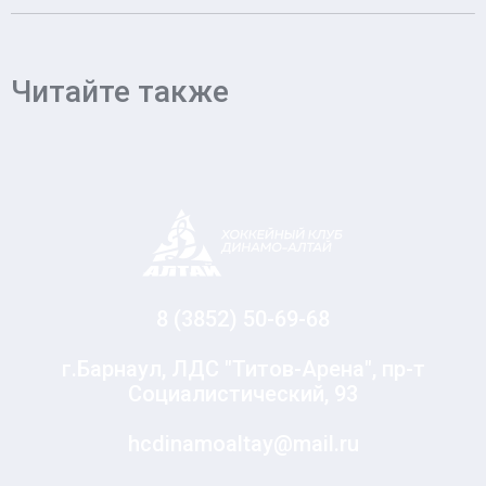
Читайте также
8 (3852) 50-69-68
г.Барнаул, ЛДС "Титов-Арена", пр-т
Социалистический, 93
hcdinamoaltay@mail.ru