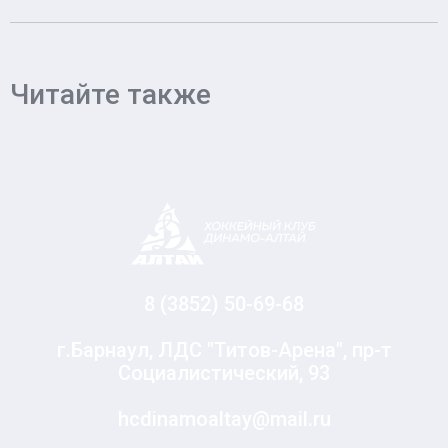
Читайте также
8 (3852) 50-69-68
г.Барнаул, ЛДС "Титов-Арена", пр-т
Социалистический, 93
hcdinamoaltay@mail.ru