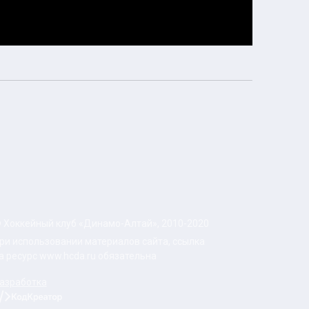
 Хоккейный клуб «Динамо-Алтай», 2010-2020
ри использовании материалов сайта, ссылка
а ресурс www.hcda.ru обязательна
азработка