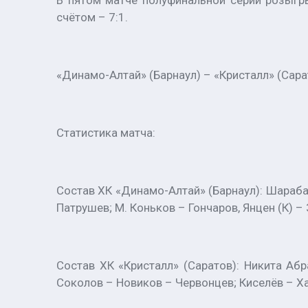
В пятом матче полуфинальной серии розыгр
счётом – 7:1.
«Динамо-Алтай» (Барнаул) – «Кристалл» (Саратов
Статистика матча:
Состав ХК «Динамо-Алтай» (Барнаул): Шарабар
Патрушев; М. Коньков – Гончаров, Янцен (К) –
Состав ХК «Кристалл» (Саратов): Никита Абр
Соколов – Новиков – Червонцев; Киселёв – Ха