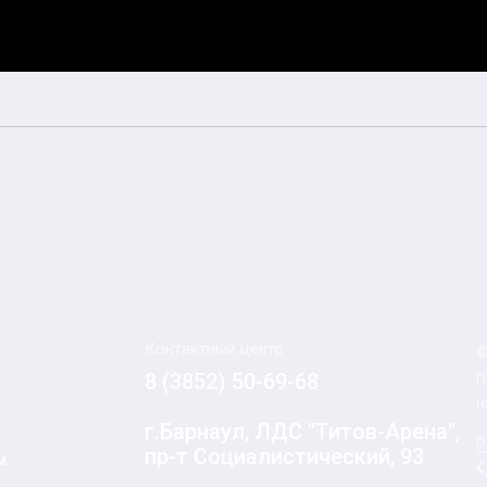
Контактный центр
©
8 (3852) 50-69-68
П
н
г.Барнаул, ЛДС "Титов-Арена",
Р
пр-т Социалистический, 93
м