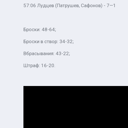
57:06 Лудцев (Патрушев, Сафонов) - 7—1
Броски: 48-64;
Броски в створ: 34-32;
Вбрасывания: 43-22;
Штраф: 16-20.