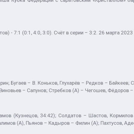
ыша Кубка Федерации с саратовским «Кристаллом» б
) - 7:1 (0:1, 4:0, 3:0). Счёт в серии – 3:2. 26 марта 2023
ин; Бугаев – В. Коньков, Глухарёв – Редков – Байкеев; 
 Зиновьев – Сапунов; Стребков (А) – Чегошев, Фёдоров –
амов (Кузнецов, 34:42); Солдатов – Шастов, Кормилов
лимов (А), Пьянов – Кадыров – Филин (А); Пахтусов, Ад