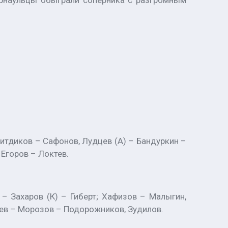
арнаульцы обыграли соперника с разгромным
Ситдиков – Сафонов, Лудцев (А) – Бандуркин –
 Егоров – Локтев.
 – Захаров (К) – Гиберт; Хафизов – Малыгин,
еев – Морозов – Подорожников, Зудилов.