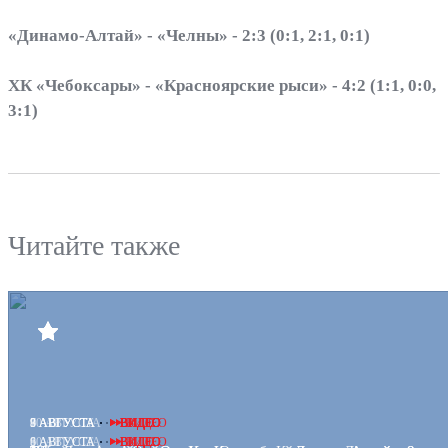
«Динамо-Алтай» - «Челны» - 2:3 (0:1, 2:1, 0:1)
ХК «Чебоксары» - «Красноярские рыси» - 4:2 (1:1, 0:0,
3:1)
Читайте также
Билеты
Клуб
Команда
Пресс-центр
Болельщикам
Медиа
Интернет-магазин
10 АВГУСТА
9 АВГУСТА
9 АВГУСТА
8 АВГУСТА
8 АВГУСТА
7 АВГУСТА
ВИДЕО
ВИДЕО
ВИДЕО
ВИДЕО
ВИДЕО
ВИДЕО
Противодействие коррупции
10 АВГУСТА
9 АВГУСТА
8 АВГУСТА
6 АВГУСТА
ВИДЕО
ВИДЕО
ВИДЕО
ВИДЕО