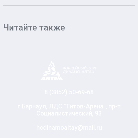
Читайте также
8 (3852) 50-69-68
г.Барнаул, ЛДС "Титов-Арена", пр-т
Социалистический, 93
hcdinamoaltay@mail.ru