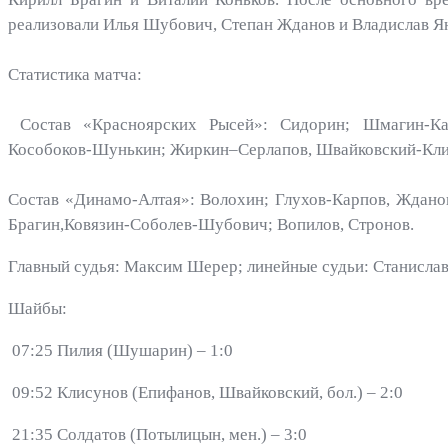
реализовали Илья Шубович, Степан Жданов и Владислав Я
Статистика матча:
Состав «Красноярских Рысей»: Сидорин; Шмагин-Карп
Кособоков-Шунькин; Жиркин–Серлапов, Швайковский-Кли
Состав «Динамо-Алтая»: Волохин; Глухов-Карпов, Жданов
Брагин,Ковязин-Соболев-Шубович; Вопилов, Стронов.
Главный судья: Максим Шерер; линейные судьи: Станислав
Шайбы:
07:25 Пилия (Шушарин) – 1:0
09:52 Клисунов (Епифанов, Швайковский, бол.) – 2:0
21:35 Солдатов (Потылицын, мен.) – 3:0