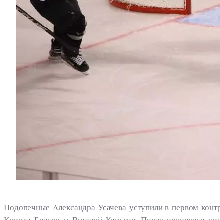
Подопечные Александра Усачева уступили в первом контр
Кирилл Брагин и Виталий Коньков. После основного вре