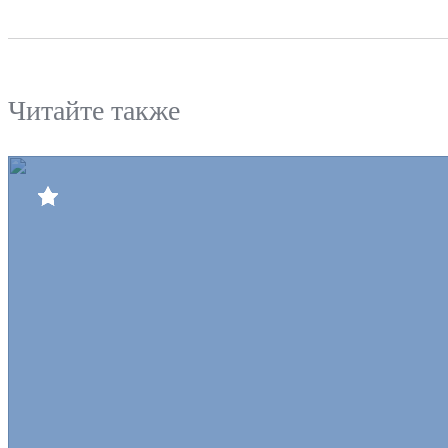
Читайте также
Билеты
Клуб
Команда
Пресс-центр
Болельщикам
Медиа
Интернет-магазин
Противодействие коррупции
Официальный интернет-портал правовой информации
Контактный центр
8 (3852) 50-69-68
г.Барнаул, ЛДС "Титов-Арена", пр-т Социалистический, 93
hcdinamoaltay@mail.ru