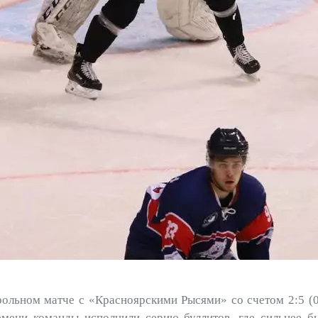
ольном матче с «Красноярскими Рысями» со счетом 2:5 (0:
мени команды исполнили серию буллитов, где сильнее б