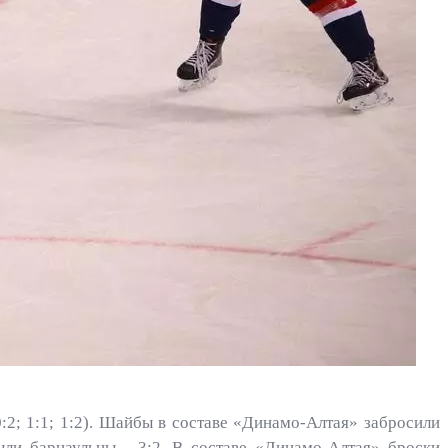
2; 1:1; 1:2). Шайбы в составе «Динамо-Алтая» забросили
ыли барнаульцы - 3:2. В составе «Динамо-Алтая» броски