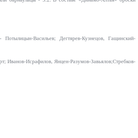
 Потылицын-Васильев; Дегтярев-Кузнецов, Гащинский-
рт; Иванов-Исрафилов, Янцен-Разумов-Завьялов;Стребков-