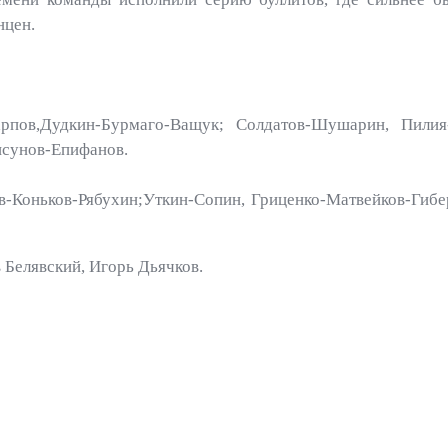
нцен.
ов,Дудкин-Бурмаго-Ващук; Солдатов-Шушарин, Пилия-
сунов-Епифанов.
-Коньков-Рябухин;Уткин-Сопин, Гриценко-Матвейков-Гибе
 Белявский, Игорь Дьячков.