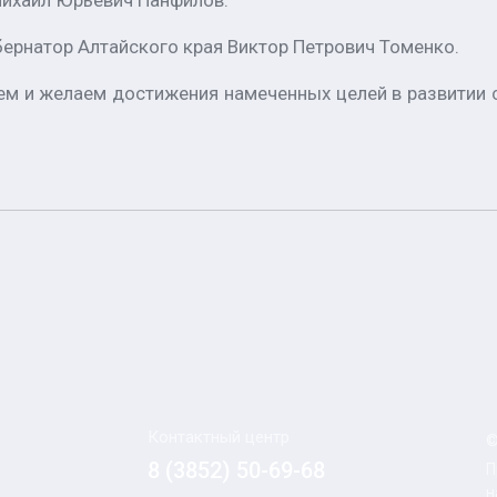
Михаил Юрьевич Панфилов.
ернатор Алтайского края Виктор Петрович Томенко.
м и желаем достижения намеченных целей в развитии с
Контактный центр
©
8 (3852) 50-69-68
П
н