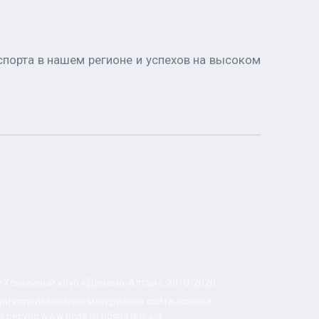
порта в нашем регионе и успехов на высоком
 Хоккейный клуб «Динамо-Алтай», 2010-2020
ри использовании материалов сайта, ссылка
а ресурс www.hcda.ru обязательна