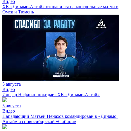
Видео
ХК «Динамо-Алтай» отправился на контрольные матчи в
Омск и Тюмень
5 августа
Видео
Ильдар Нафигин покидает ХК «Динамо-Алтай»
5 августа
Видео
Нападающий Матвей Ненахов командирован в «Динамо-
Алтай» из новосибирской «Сибири»