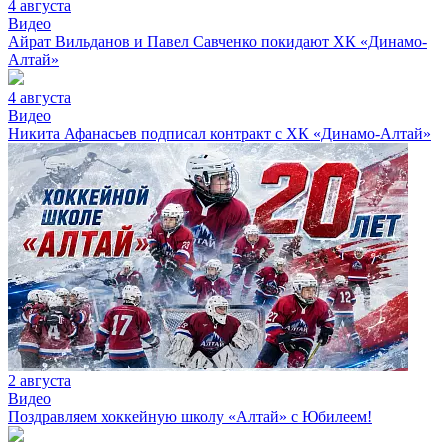
4 августа
Видео
Айрат Вильданов и Павел Савченко покидают ХК «Динамо-
Алтай»
4 августа
Видео
Никита Афанасьев подписал контракт с ХК «Динамо-Алтай»
2 августа
Видео
Поздравляем хоккейную школу «Алтай» с Юбилеем!