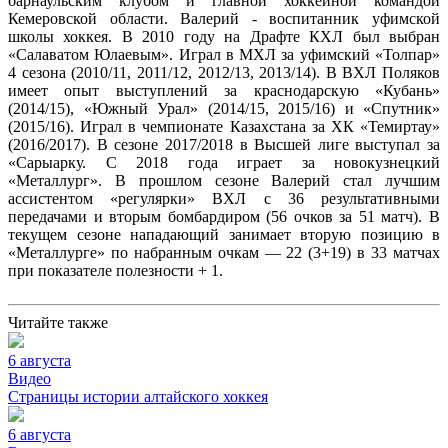
барнаульским клубом и главной хоккейной командой
Кемеровской области. Валерий - воспитанник уфимской
школы хоккея. В 2010 году на Драфте КХЛ был выбран
«Салаватом Юлаевым». Играл в МХЛ за уфимский «Толпар»
4 сезона (2010/11, 2011/12, 2012/13, 2013/14). В ВХЛ Поляков
имеет опыт выступлений за краснодарскую «Кубань»
(2014/15), «Южный Урал» (2014/15, 2015/16) и «Спутник»
(2015/16). Играл в чемпионате Казахстана за ХК «Темиртау»
(2016/2017). В сезоне 2017/2018 в Высшей лиге выступал за
«Сарыарку. С 2018 года играет за новокузнецкий
«Металлург». В прошлом сезоне Валерий стал лучшим
ассистентом «регулярки» ВХЛ с 36 результативными
передачами и вторым бомбардиром (56 очков за 51 матч). В
текущем сезоне нападающий занимает вторую позицию в
«Металлурге» по набранным очкам — 22 (3+19) в 33 матчах
при показателе полезности + 1.
Читайте также
6 августа
Видео
Страницы истории алтайского хоккея
6 августа