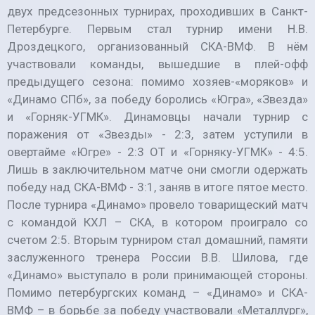
двух предсезонных турнирах, проходивших в Санкт-
Петербурге. Первым стал турнир имени Н.В.
Дроздецкого, организованный СКА-ВМФ. В нём
участвовали команды, вышедшие в плей-офф
предыдущего сезона: помимо хозяев-«моряков» и
«Динамо СПб», за победу боролись «Югра», «Звезда»
и «Горняк-УГМК». Динамовцы начали турнир с
поражения от «Звезды» - 2:3, затем уступили в
овертайме «Югре» - 2:3 ОТ и «Горняку-УГМК» - 4:5.
Лишь в заключительном матче они смогли одержать
победу над СКА-ВМФ - 3:1, заняв в итоге пятое место.
После турнира «Динамо» провело товарищеский матч
с командой КХЛ – СКА, в котором проиграло со
счетом 2:5. Вторым турниром стал домашний, памяти
заслуженного тренера России В.В. Шилова, где
«Динамо» выступало в роли принимающей стороны.
Помимо петербургских команд – «Динамо» и СКА-
ВМФ – в борьбе за победу участвовали «Металлург»,