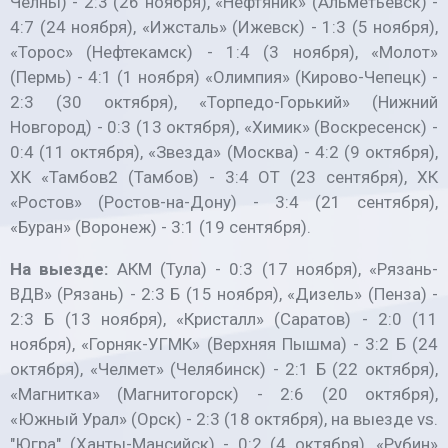
Челны) - 2:3 (26 ноября), «Нефтяник» (Альметьевск) -
4:7 (24 ноября), «Ижсталь» (Ижевск) - 1:3 (5 ноября),
«Торос» (Нефтекамск) - 1:4 (3 ноября), «Молот»
(Пермь) - 4:1 (1 ноября) «Олимпия» (Кирово-Чепецк) -
2:3 (30 октября), «Торпедо-Горький» (Нижний
Новгород) - 0:3 (13 октября), «Химик» (Воскресенск) -
0:4 (11 октября), «Звезда» (Москва) - 4:2 (9 октября),
ХК «Тамбов2 (Тамбов) - 3:4 ОТ (23 сентября), ХК
«Ростов» (Ростов-на-Дону) - 3:4 (21 сентября),
«Буран» (Воронеж) - 3:1 (19 сентября).
На выезде:
АКМ (Тула) - 0:3 (17 ноября), «Рязань-
ВДВ» (Рязань) - 2:3 Б (15 ноября), «Дизель» (Пенза) -
2:3 Б (13 ноября), «Кристалл» (Саратов) - 2:0 (11
ноября), «Горняк-УГМК» (Верхняя Пышма) - 3:2 Б (24
октября), «Челмет» (Челябинск) - 2:1 Б (22 октября),
«Магнитка» (Магнитогорск) - 2:6 (20 октября),
«Южный Урал» (Орск) - 2:3 (18 октября), на выезде vs.
"Югра" (Ханты-Мансийск) - 0:2 (4 октября), «Рубин»