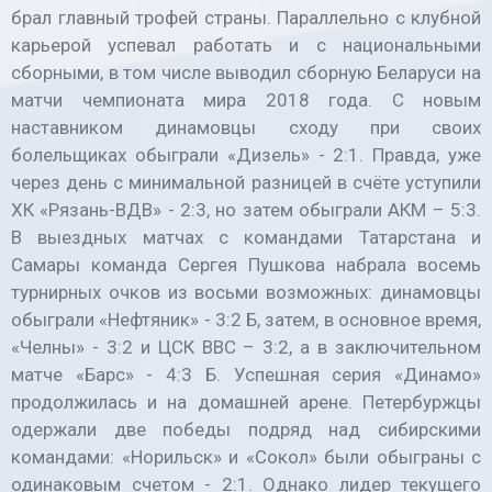
брал главный трофей страны. Параллельно с клубной
карьерой успевал работать и с национальными
сборными, в том числе выводил сборную Беларуси на
матчи чемпионата мира 2018 года. С новым
наставником динамовцы сходу при своих
болельщиках обыграли «Дизель» - 2:1. Правда, уже
через день с минимальной разницей в счёте уступили
ХК «Рязань-ВДВ» - 2:3, но затем обыграли АКМ – 5:3.
В выездных матчах с командами Татарстана и
Самары команда Сергея Пушкова набрала восемь
турнирных очков из восьми возможных: динамовцы
обыграли «Нефтяник» - 3:2 Б, затем, в основное время,
«Челны» - 3:2 и ЦСК ВВС – 3:2, а в заключительном
матче «Барс» - 4:3 Б. Успешная серия «Динамо»
продолжилась и на домашней арене. Петербуржцы
одержали две победы подряд над сибирскими
командами: «Норильск» и «Сокол» были обыграны с
одинаковым счетом - 2:1. Однако лидер текущего