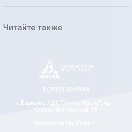
Читайте также
8 (3852) 50-69-68
г.Барнаул, ЛДС "Титов-Арена", пр-т
Социалистический, 93
hcdinamoaltay@mail.ru