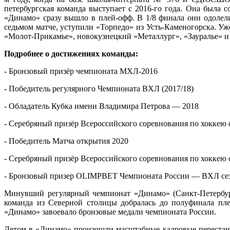
петербургская команда выступает с 2016-го года. Она была 
«Динамо» сразу вышло в плей-офф. В 1/8 финала они одолел
седьмом матче, уступили «Торпедо» из Усть-Каменогорска. У
«Молот-Прикамье», новокузнецкий «Металлург», «Зауралье» и
Подробнее о достижениях команды:
- Бронзовый призёр чемпионата МХЛ-2016
- Победитель регулярного Чемпионата ВХЛ (2017/18)
- Обладатель Кубка имени Владимира Петрова — 2018
- Серебряный призёр Всероссийского соревнования по хоккею 
- Победитель Матча открытия 2020
- Серебряный призёр Всероссийского соревнования по хоккею 
- Бронзовый призер OLIMPBET Чемпионата России — ВХЛ сез
Минувший регулярный чемпионат «Динамо» (Санкт-Петербург
команда из Северной столицы добралась до полуфинала пле
«Динамо» завоевало бронзовые медали чемпионата России.
Летом в «Динамо» произошли масштабные кадровые перестано