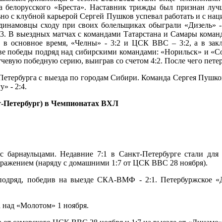
ера белорусского «Бреста». Наставник трижды был признан луч
ьно с клубной карьерой Сергей Пушков успевал работать и с н
динамовцы сходу при своих болельщиках обыграли «Дизель» - 2
:3. В выездных матчах с командами Татарстана и Самары коман
 в основное время, «Челны» - 3:2 и ЦСК ВВС – 3:2, а в зак
е победы подряд над сибирскими командами: «Норильск» и «Со
тчевую победную серию, выиграв со счетом 4:2. После чего пет
Петербурга с выезда по городам Сибири. Команда Сергея Пушков
» - 2:4.
-Петербург) в Чемпионатах ВХЛ
 барнаульцами. Недавние 7:1 в Санкт-Петербурге стали для
оражением (наряду с домашними 1:7 от ЦСК ВВС 28 ноября).
подряд, победив на выезде СКА-ВМФ - 2:1. Петербуржское «
а над «Молотом» 1 ноября.