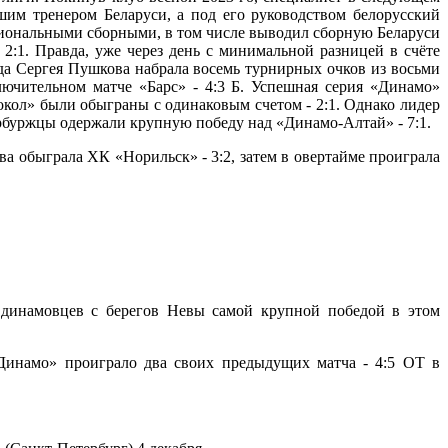
шим тренером Беларуси, а под его руководством белорусский
ациональными сборными, в том числе выводил сборную Беларуси
:1. Правда, уже через день с минимальной разницей в счёте
да Сергея Пушкова набрала восемь турнирных очков из восьми
лючительном матче «Барс» - 4:3 Б. Успешная серия «Динамо»
кол» были обыграны с одинаковым счетом - 2:1. Однако лидер
ербуржцы одержали крупную победу над «Динамо-Алтай» - 7:1.
а обыграла ХК «Норильск» - 3:2, затем в овертайме проиграла
 динамовцев с берегов Невы самой крупной победой в этом
Динамо» проиграло два своих предыдущих матча - 4:5 ОТ в