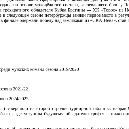
создана на основе молодёжного состава, завоевавшего бронзу 
и трёхкратного обладателя Кубка Братины — ХК «Торос» из Н
же в следующем сезоне петербуржцы заняли первое место в регу
 в финале одержали победу над земляками из «СКА-Нева», став
среди мужских команд сезона 2019/2020
сезона 2021/22
она 2024/2025
) завершило на второй строчке турнирной таблицы, набрав 
й-офф, где уступила будущему обладателю трофея – нижегор
вки. На должность генерального директора был назначен Евге