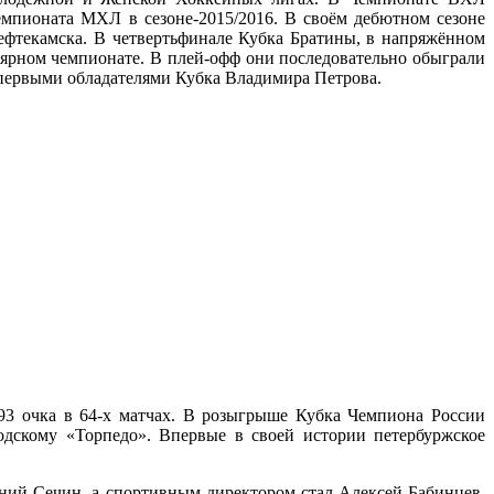
Чемпионата МХЛ в сезоне-2015/2016. В своём дебютном сезоне
ефтекамска. В четвертьфинале Кубка Братины, в напряжённом
лярном чемпионате. В плей-офф они последовательно обыграли
 первыми обладателями Кубка Владимира Петрова.
93 очка в 64-х матчах. В розыгрыше Кубка Чемпиона России
одскому «Торпедо». Впервые в своей истории петербуржское
ний Сечин, а спортивным директором стал Алексей Бабинцев.