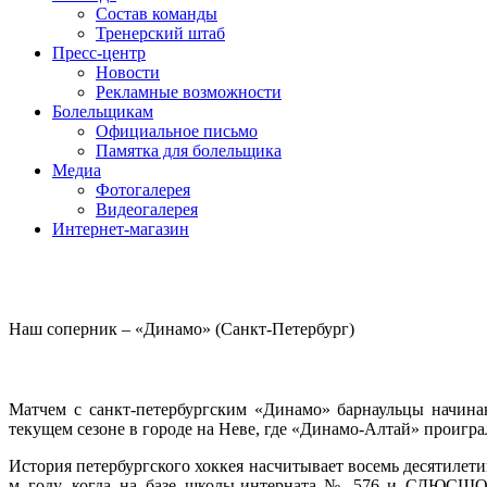
Состав команды
Тренерский штаб
Пресс-центр
Новости
Рекламные возможности
Болельщикам
Официальное письмо
Памятка для болельщика
Медиа
Фотогалерея
Видеогалерея
Интернет-магазин
Наш соперник – «Динамо» (Санкт-Петербург)
Матчем с санкт-петербургским «Динамо» барнаульцы начин
текущем сезоне в городе на Неве, где «Динамо-Алтай» проиграл
История петербургского хоккея насчитывает восемь десятилети
м году, когда на базе школы-интерната № 576 и СДЮСШО