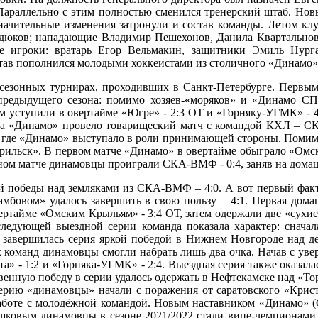
араллельно с этим полностью сменился тренерский штаб. Нов
ачительные изменения затронули и состав команды. Летом клу
дюков; нападающие Владимир Пешехонов, Данила Квартальнов
е игроки: вратарь Егор Вельмакин, защитники Эмиль Нур
тав пополнился молодыми хоккеистами из столичного «Динамо»
едсезонных турнирах, проходивших в Санкт-Петербурге. Первы
едыдущего сезона: помимо хозяев-«моряков» и «Динамо СПб
ем уступили в овертайме «Югре» - 2:3 ОТ и «Горняку-УГМК» - 
ира «Динамо» провело товарищеский матч с командой КХЛ – СКА
, где «Динамо» выступало в роли принимающей стороны. Помим
льск». В первом матче «Динамо» в овертайме обыграло «Омские
ьном матче динамовцы проиграли СКА-ВМФ - 0:4, заняв на домаш
ой победы над земляками из СКА-ВМФ – 4:0. А вот первый фак
«Тамбовом» удалось завершить в свою пользу – 4:1. Первая до
ртайме «Омским Крыльям» - 3:4 ОТ, затем одержали две «сухие» 
едующей выездной серии команда показала характер: сначала 
а завершилась серия яркой победой в Нижнем Новгороде над 
их команд динамовцы смогли набрать лишь два очка. Начав с ув
та» - 1:2 и «Горняка-УГМК» - 2:4. Выездная серия также оказа
твенную победу в серии удалось одержать в Нефтекамске над «То
ерию «динамовцы» начали с поражения от саратовского «Криста
работе с молодёжной командой. Новым наставником «Динамо» (С
ушковым динамовцы в сезоне 2021/2022 стали вице-чемпионами