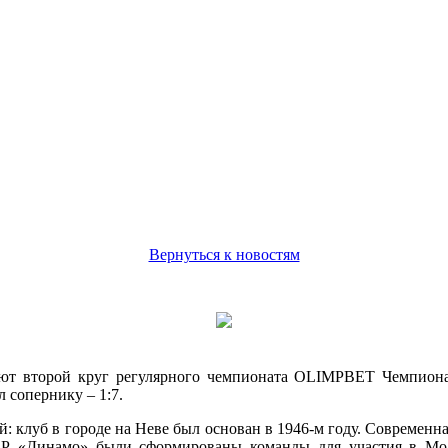
Вернуться к новостям
ают второй круг регулярного чемпионата OLIMPBET Чемпиона
 сопернику – 1:7.
й: клуб в городе на Неве был основан в 1946-м году. Современн
Р «Динамо» были сформированы команды для участия в М