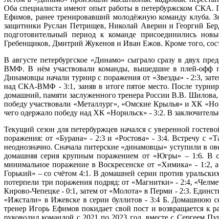
Оба специалиста имеют опыт работы в петербуржском СКА. П
Ефимов, ранее тренировавший молодёжную команду клуба. Зн
защитники Руслан Петрищев, Николай Аверин и Георгий Бер
подготовительный период к команде присоединились новы
Гребенщиков, Дмитрий Жукенов и Иван Ежов. Кроме того, сос
В августе петербургское «Динамо» сыграло сразу в двух пр
ВМФ. В нём участвовали команды, вышедшие в плей-офф пр
Динамовцы начали турнир с поражения от «Звезды» - 2:3, зат
над СКА-ВМФ - 3:1, заняв в итоге пятое место. После турн
домашний, памяти заслуженного тренера России В.В. Шилова
победу участвовали «Металлург», «Омские Крылья» и ХК «Нори
чего одержало победу над ХК «Норильск» - 3:2. В заключител
Текущий сезон для петербуржцев начался с уверенной гостев
поражения: от «Бурана» - 2:3 и «Ростова» - 3:4. Встречу с 
неоднозначно. Сначала питерские «динамовцы» уступили в ове
домашняя серия крупным поражением от «Югры» – 1:6. В сл
минимальное поражение в Воскресенске от «Химика» - 1:2, 
Горький» – со счётом 4:1. В домашней серии против уральск
потерпели три поражения подряд: от «Магнитки» - 2:4, «Челме
Кирово-Чепецке - 0:1, затем от «Молота» в Перми - 2:3. Единс
«Ижстали» в Ижевске в серии буллитов - 3:4 Б. Домашнюю с
тренер Игорь Ефимов покидает свой пост и возвращается к 
руководил командой с 2021 по 2023 год, вместе с Сергеем П