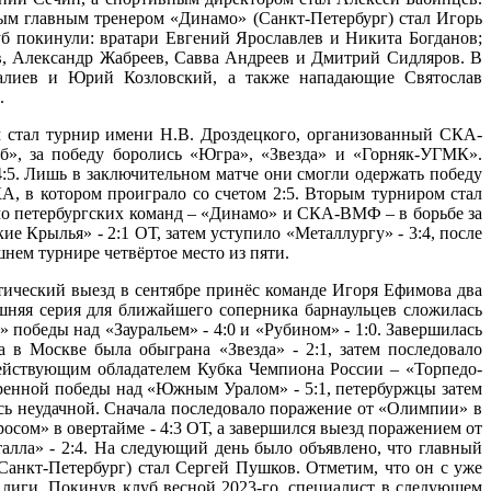
ым главным тренером «Динамо» (Санкт-Петербург) стал Игорь
б покинули: вратари Евгений Ярославлев и Никита Богданов;
, Александр Жабреев, Савва Андреев и Дмитрий Сидляров. В
галиев и Юрий Козловский, а также нападающие Святослав
.
м стал турнир имени Н.В. Дроздецкого, организованный СКА-
», за победу боролись «Югра», «Звезда» и «Горняк-УГМК».
4:5. Лишь в заключительном матче они смогли одержать победу
, в котором проиграло со счетом 2:5. Вторым турниром стал
о петербургских команд – «Динамо» и СКА-ВМФ – в борьбе за
 Крылья» - 2:1 ОТ, затем уступило «Металлургу» - 3:4, после
нем турнире четвёртое место из пяти.
тический выезд в сентябре принёс команде Игоря Ефимова два
машняя серия для ближайшего соперника барнаульцев сложилась
победы над «Зауральем» - 4:0 и «Рубином» - 1:0. Завершилась
в Москве была обыграна «Звезда» - 2:1, затем последовало
действующим обладателем Кубка Чемпиона России – «Торпедо-
еренной победы над «Южным Уралом» - 5:1, петербуржцы затем
лась неудачной. Сначала последовало поражение от «Олимпии» в
росом» в овертайме - 4:3 ОТ, а завершился выезд поражением от
лла» - 2:4. На следующий день было объявлено, что главный
анкт-Петербург) стал Сергей Пушков. Отметим, что он с уже
 лиги. Покинув клуб весной 2023-го, специалист в следующем