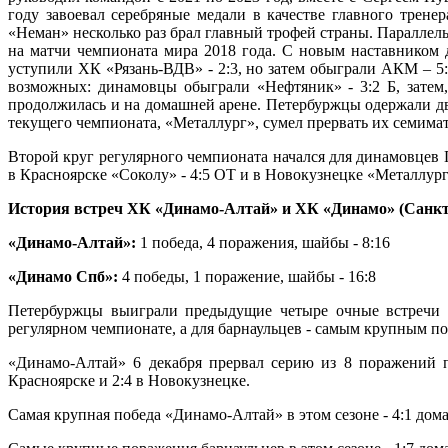
году завоевал серебряные медали в качестве главного трен
«Неман» несколько раз брал главный трофей страны. Параллел
на матчи чемпионата мира 2018 года. С новым наставником 
уступили ХК «Рязань-ВДВ» - 2:3, но затем обыграли АКМ – 5
возможных: динамовцы обыграли «Нефтяник» - 3:2 Б, затем,
продолжилась и на домашней арене. Петербуржцы одержали дв
текущего чемпионата, «Металлург», сумел прервать их семима
Второй круг регулярного чемпионата начался для динамовцев 
в Красноярске «Соколу» - 4:5 ОТ и в Новокузнецке «Металлургу
История встреч ХК «Динамо-Алтай» и ХК «Динамо» (Санкт
«Динамо-Алтай»:
1 победа, 4 поражения, шайбы - 8:16
«Динамо Спб»:
4 победы, 1 поражение, шайбы - 16:8
Петербуржцы выиграли предыдущие четыре очные встречи с
регулярном чемпионате, а для барнаульцев - самым крупным п
«Динамо-Алтай» 6 декабря прервал серию из 8 поражений 
Красноярске и 2:4 в Новокузнецке.
Самая крупная победа «Динамо-Алтай» в этом сезоне - 4:1 дом