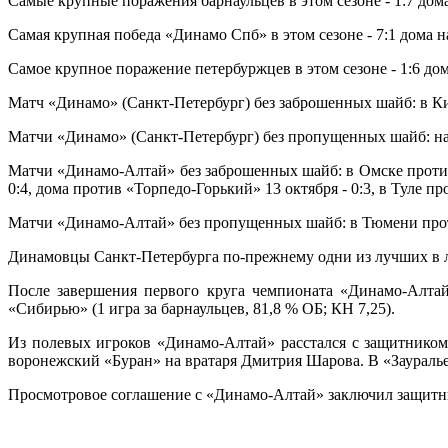
Самые крупные поражения барнаульцев в этом сезоне - 1:7 дом
Самая крупная победа «Динамо Спб» в этом сезоне - 7:1 дома 
Самое крупное поражение петербуржцев в этом сезоне - 1:6 до
Матч «Динамо» (Санкт-Петербург) без заброшенных шайб: в Ки
Матчи «Динамо» (Санкт-Петербург) без пропущенных шайб: на вы
Матчи «Динамо-Алтай» без заброшенных шайб: в Омске против 
0:4, дома против «Торпедо-Горький» 13 октября - 0:3, в Туле пр
Матчи «Динамо-Алтай» без пропущенных шайб: в Тюмени против 
Динамовцы Санкт-Петербурга по-прежнему одни из лучших в л
После завершения первого круга чемпионата «Динамо-Алтай
«Сибирью» (1 игра за барнаульцев, 81,8 % ОБ; КН 7,25).
Из полевых игроков «Динамо-Алтай» расстался с защитнико
воронежский «Буран» на вратаря Дмитрия Шарова. В «Зауралье
Просмотровое соглашение с «Динамо-Алтай» заключил защитн