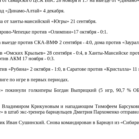
а от самарского ЦСК ВВС 28 ноября и 1:7 на выезде от «Динамо»
над «Динамо-Алтай» 4 декабря.
ма от ханты-мансийской «Югры» 21 сентября.
рово-Чепецке против «Олимпии»17 октября - 0:1.
езде против СКА-ВМФ 2 сентября - 4:0, дома против «Зауралья» 
«Омских Крыльев» 28 сентября - 0:4, в Ханты-Мансийске проти
отив АКМ 17 ноября - 0:3.
«Рубина» 2 октября - 1:0, в Саратове против «Кристалла» 11 н
иге по игре в первых периодах.
» покинули голкиперы Богдан Выприцкий (5 игр, 90,7 % ОБ,
м Владимиром Крикуновым и нападающим Тимофеем Барсуковым
» в штаб экс-тренера барнаульцев Дмитрия Пархоменко отправи
ик Иван Сушинский. Снова командирован в Барнаул из «Сибир