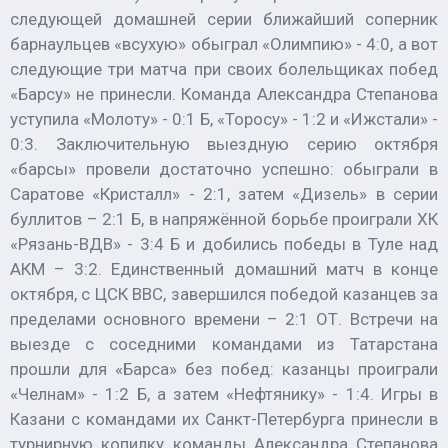
следующей домашней серии ближайший соперник
барнаульцев «всухую» обыграл «Олимпию» - 4:0, а вот
следующие три матча при своих болельщиках побед
«Барсу» не принесли. Команда Александра Степанова
уступила «Молоту» - 0:1 Б, «Торосу» - 1:2 и «Ижстали» -
0:3. Заключительную выездную серию октября
«барсы» провели достаточно успешно: обыграли в
Саратове «Кристалл» - 2:1, затем «Дизель» в серии
буллитов – 2:1 Б, в напряжённой борьбе проиграли ХК
«Рязань-ВДВ» - 3:4 Б и добились победы в Туле над
АКМ – 3:2. Единственный домашний матч в конце
октября, с ЦСК ВВС, завершился победой казанцев за
пределами основного времени – 2:1 ОТ. Встречи на
выезде с соседними командами из Татарстана
прошли для «Барса» без побед: казанцы проиграли
«Челнам» - 1:2 Б, а затем «Нефтянику» - 1:4. Игры в
Казани с командами их Санкт-Петербурга принесли в
турнирную копилку команды Александра Степанова