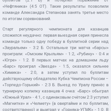
буллитов (2:1 Б) и потерпел поражение от
«Нефтяника» (4:5 ОТ). Такие результаты позволили
команде Александра Степанова занять третье место
по итогам соревнований.
Старт регулярного чемпионата для казанцев
сложился неудачно: первая выездная серия принесла
команде только одну победу в буллитной серии над
«Зауральем» - 3:2 Б. Остальные три матча «барсы»
проиграли: «Омским Крыльям» - 1:2, «Рубину» - 0:4 и
«Югре» - 1:2. В первых матчах на домашнем льду
«Барс» проиграл «Звезде» - 1:5, оказался сильнее
«Химика» - 2:0, а затем уступил по буллитам
действующему обладателю Кубка Чемпиона России –
«Торпедо-Горький» - 2:3 Б. Выезд по Уралу принёс в
турнирную копилку казанцев 4 очка: «Барс» обыграл
«Южный Урал» - 4:1, с одинаковым счётом 2:3 уступил
«Магнитке» и «Челмету» (в овертайме и по буллитам,
соответственно) и выиграл у «Горняка-УГМК» - 1:0. В