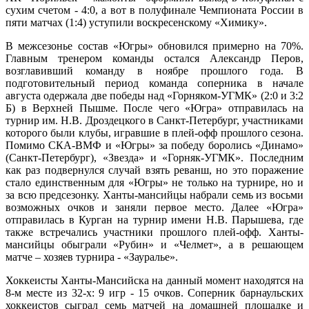
сухим счетом - 4:0, а вот в полуфинале Чемпионата России в
пяти матчах (1:4) уступили воскресенскому «Химику».
В межсезонье состав «Югры» обновился примерно на 70%.
Главным тренером команды остался Александр Перов,
возглавивший команду в ноябре прошлого года. В
подготовительный период команда соперника в начале
августа одержала две победы над «Горняком-УГМК» (2:0 и 3:2
Б) в Верхней Пышме. После чего «Югра» отправилась на
турнир им. Н.В. Дроздецкого в Санкт-Петербург, участниками
которого были клубы, игравшие в плей-офф прошлого сезона.
Помимо СКА-ВМФ и «Югры» за победу боролись «Динамо»
(Санкт-Петербург), «Звезда» и «Горняк-УГМК». Последним
как раз подвернулся случай взять реванш, но это поражение
стало единственным для «Югры» не только на турнире, но и
за всю предсезонку. Ханты-мансийцы набрали семь из восьми
возможных очков и заняли первое место. Далее «Югра»
отправилась в Курган на турнир имени Н.В. Парышева, где
также встречались участники прошлого плей-офф. Ханты-
мансийцы обыграли «Рубин» и «Челмет», а в решающем
матче – хозяев турнира - «Зауралье».
Хоккеисты Ханты-Мансийска на данный момент находятся на
8-м месте из 32-х: 9 игр - 15 очков. Соперник барнаульских
хоккеистов сыграл семь матчей на домашней площадке и