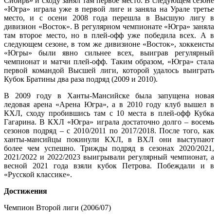
Сибирь» и сходу занял там первое место. В следующем сезоне
«Югра» играла уже в первой лиге и заняла на Урале третье
место, и с осени 2008 года перешла в Высшую лигу в
дивизион «Восток». В регулярном чемпионате «Югра» заняла
там второе место, но в плей-офф уже победила всех. А в
следующем сезоне, в том же дивизионе «Восток», хоккеисты
«Югры» были явно сильнее всех, выиграв регулярный
чемпионат и матчи плей-офф. Таким образом, «Югра» стала
первой командой Высшей лиги, которой удалось выиграть
Кубок Братины два раза подряд (2009 и 2010).
В 2009 году в Ханты-Мансийске была запущена новая
ледовая арена «Арена Югра», а в 2010 году клуб вышел в
КХЛ, сходу пробившись там с 10 места в плей-офф Кубка
Гагарина. В КХЛ «Югра» играла достаточно долго – восемь
сезонов подряд – с 2010/2011 по 2017/2018. После того, как
ханты-мансийцы покинули КХЛ, в ВХЛ они выступают
более чем успешно. Трижды подряд в сезонах 2020/2021,
2021/2022 и 2022/2023 выигрывали регулярный чемпионат, а
весной 2021 года взяли кубок Петрова. Побеждали и в
«Русской классике».
Достижения
Чемпион Второй лиги (2006/07)