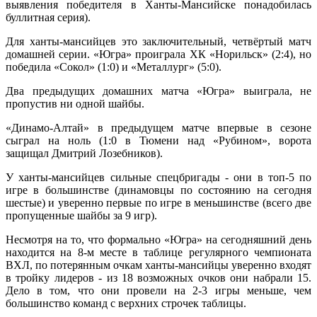
выявления победителя в Ханты-Мансийске понадобилась
буллитная серия).
Для ханты-мансийцев это заключительный, четвёртый матч
домашней серии. «Югра» проиграла ХК «Норильск» (2:4), но
победила «Сокол» (1:0) и «Металлург» (5:0).
Два предыдущих домашних матча «Югра» выиграла, не
пропустив ни одной шайбы.
«Динамо-Алтай» в предыдущем матче впервые в сезоне
сыграл на ноль (1:0 в Тюмени над «Рубином», ворота
защищал Дмитрий Лозебников).
У ханты-мансийцев сильные спецбригады - они в топ-5 по
игре в большинстве (динамовцы по состоянию на сегодня
шестые) и уверенно первые по игре в меньшинстве (всего две
пропущенные шайбы за 9 игр).
Несмотря на то, что формально «Югра» на сегодняшний день
находится на 8-м месте в таблице регулярного чемпионата
ВХЛ, по потерянным очкам ханты-мансийцы уверенно входят
в тройку лидеров - из 18 возможных очков они набрали 15.
Дело в том, что они провели на 2-3 игры меньше, чем
большинство команд с верхних строчек таблицы.