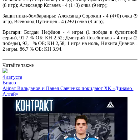
(8 игр); Александр Когалев - 4 (1+3) очка (9 игр);
Защитники-бомбардиры: Александр Сорокин - 4 (4+0) очка (9
игр), Всеволод Путинцев - 4 (2+2) очка (9 игр);
Вратари: Богдан Нефёдов - 4 игры (1 победа в буллитной
серии), 91,7 % ОБ; КН 2,52; Дмитрий Лозебников - 4 игры (2
победы), 93,1 % ОБ; КН 2,58; 1 игра на ноль, Никита Дианов -
2 игры, 86,7 % ОБ; КН 3,94.
Читайте также
4 августа
Видео
Айрат Вильданов и Павел Савченко покидают ХК «Динамо-
Алтай»