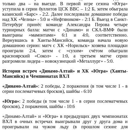
только два – на выезде. В первой игре сезона «Югра»
уступила в серии буллитов ЦСК ВВС – 1:2 Б, затем обыграла
казанский «Барс» - 2:2. Далее последовали домашние победы
над ХК «Челны» - 5:0 и «Нефтяником» - 2:1 Б. Выезд в Санкт-
Петербург принёс команде Александра Перова четыре
турнирных балла: матчи с «Динамо» и СКА-ВМФ были
выиграны «мамонтами» 6:1 и 4:0, соответственно.
Вернувшись в Ханты-Мансийск, команда начала новую
домашнюю серию: матч с ХК «Норильск» хозяева площадки
проиграли 2:4, затем с «сухим» счётом обыграли
красноярский «Сокол» - 1:0, а третьем матче серии
разгромили лидера – новокузнецкий «Металлург» - 5:0.
История встреч «Динамо-Алтай» и ХК «Югра» (Ханты-
Мансийск) в Чемпионатах ВХЛ
«Динамо-Алтай»
: 2 победы, 2 поражения (в том числе 1 - в
серии послематчевых бросков), шайбы - 6:10
«Югра»
: 2 победы (в том числе 1 - в серии послематчевых
бросков), 2 поражения, шайбы - 10:6
«Динамо-Алтай» и «Югра» в предыдущих двух чемпионатах
ВХЛ в очных встречах выигрывали друг у друга дома и
проигрывали на чужом льду (в прошлом сезоне для