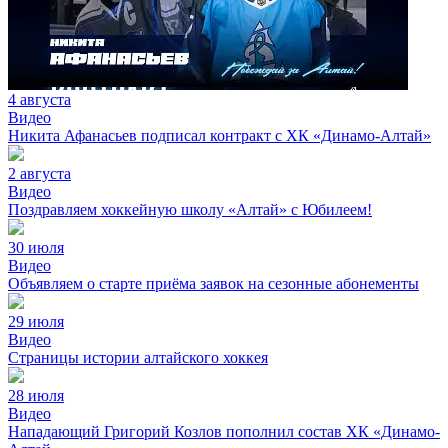
4 августа
Видео
Никита Афанасьев подписал контракт с ХК «Динамо-Алтай»
2 августа
Видео
Поздравляем хоккейную школу «Алтай» с Юбилеем!
30 июля
Видео
Объявляем о старте приёма заявок на сезонные абонементы
29 июля
Видео
Страницы истории алтайского хоккея
28 июля
Видео
Нападающий Григорий Козлов пополнил состав ХК «Динамо-