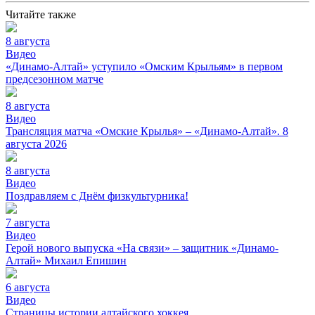
Читайте также
8 августа
Видео
«Динамо-Алтай» уступило «Омским Крыльям» в первом
предсезонном матче
8 августа
Видео
Трансляция матча «Омские Крылья» – «Динамо-Алтай». 8
августа 2026
8 августа
Видео
Поздравляем с Днём физкультурника!
7 августа
Видео
Герой нового выпуска «На связи» – защитник «Динамо-
Алтай» Михаил Епишин
6 августа
Видео
Страницы истории алтайского хоккея