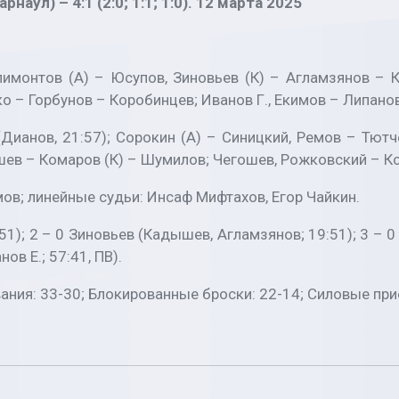
аул) – 4:1 (2:0; 1:1; 1:0). 12 марта 2025
лимонтов (А) – Юсупов, Зиновьев (К) – Агламзянов – 
о – Горбунов – Коробинцев; Иванов Г., Екимов – Липанов
Дианов, 21:57); Сорокин (А) – Синицкий, Ремов – Тютч
шев – Комаров (К) – Шумилов; Чегошев, Рожковский – Ко
ов; линейные судьи: Инсаф Мифтахов, Егор Чайкин.
:51); 2 – 0 Зиновьев (Кадышев, Агламзянов; 19:51); 3 – 0
ов Е.; 57:41, ПВ).
вания: 33-30; Блокированные броски: 22-14; Силовые при