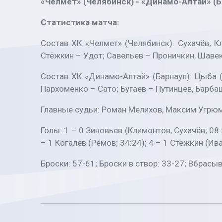
«Челмет» (Челябинск) - «Динамо-Алтай» (Барн
Статистика матча:
Состав ХК «Челмет» (Челябинск): Сухачёв; К
Стёжкин – Удот; Савельев – Проничкин, Шавек
Состав ХК «Динамо-Алтай» (Барнаул): Цыба (
Пархоменко – Сато; Бугаев – Путинцев, Барба
Главные судьи: Роман Мелихов, Максим Угрюм
Голы: 1 – 0 Зиновьев (Климонтов, Сухачёв; 08
– 1 Когалев (Ремов; 34:24); 4 – 1 Стёжкин (Иван
Броски: 57-61; Броски в створ: 33-27; Вбрасы