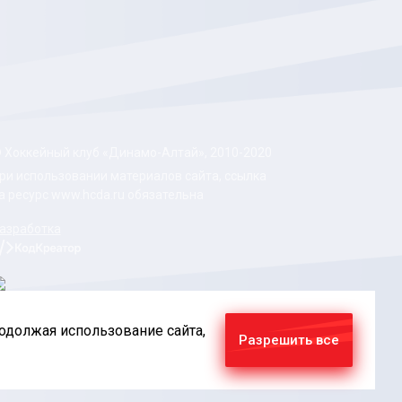
 Хоккейный клуб «Динамо-Алтай», 2010-2020
ри использовании материалов сайта, ссылка
а ресурс www.hcda.ru обязательна
азработка
родолжая использование сайта,
Разрешить все