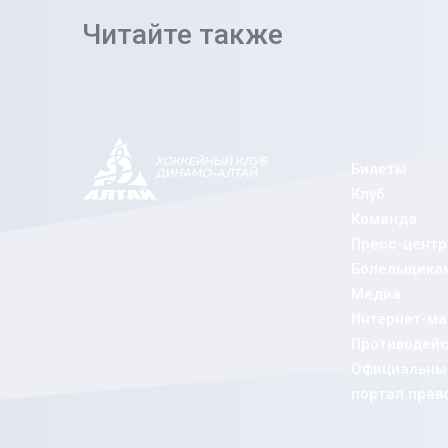
Читайте также
Билеты
Клуб
Команда
Пресс-центр
Болельщика
Медиа
Интернет-ма
Противодейс
Официальный
портал прав