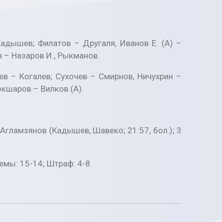
Кадышев; Филатов – Другаля, Иванов Е. (А) –
 – Назаров И., Рыкманов.
ев – Когалев; Сухочев – Смирнов, Ничухрин –
кшаров – Вилков (А).
 Агламзянов (Кадышев, Шавеко; 21:57, бол.); 3
емы: 15-14; Штраф: 4-8.