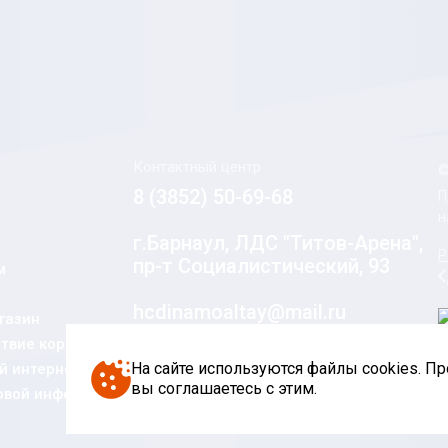
Контактный центр
©
8 (3852) 50-69-68
П
н
г.Барнаул, ЛДС "Титов-Арена",
Р
пр-т Социалистический, 93
м
hcdinamoaltay@mail.ru
газин
твие коррупции
Социальные сети
На сайте используются файлы cookies. П
 интернет-
вы соглашаетесь с этим.
овой информации