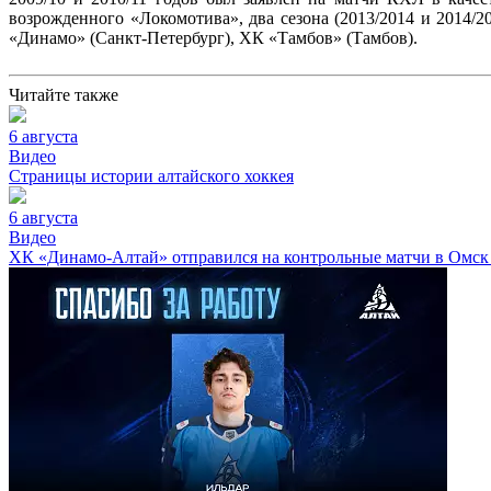
возрожденного «Локомотива», два сезона (2013/2014 и 2014/2
«Динамо» (Санкт-Петербург), ХК «Тамбов» (Тамбов).
Читайте также
6 августа
Видео
Страницы истории алтайского хоккея
6 августа
Видео
ХК «Динамо-Алтай» отправился на контрольные матчи в Омск