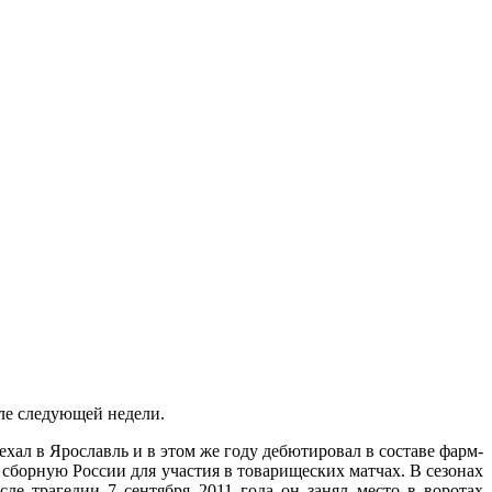
ле следующей недели.
хал в Ярославль и в этом же году дебютировал в составе фарм-
борную России для участия в товарищеских матчах. В сезонах
ле трагедии 7 сентября 2011 года он занял место в воротах