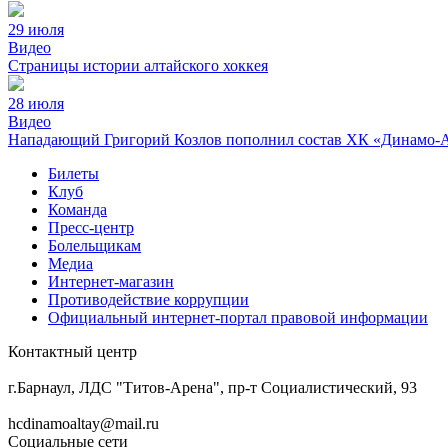
29 июля
Видео
Страницы истории алтайского хоккея
28 июля
Видео
Нападающий Григорий Козлов пополнил состав ХК «Динамо-
Билеты
Клуб
Команда
Пресс-центр
Болельщикам
Медиа
Интернет-магазин
Противодействие коррупции
Официальный интернет-портал правовой информации
Контактный центр
8 (3852) 50-69-68
г.Барнаул, ЛДС "Титов-Арена", пр-т Социалистический, 93
hcdinamoaltay@mail.ru
Социальные сети