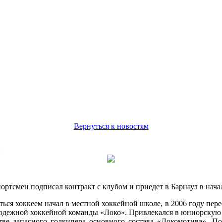
Вернуться к новостям
н
тсмен подписал контракт с клубом и приедет в Барнаул в нача
ься хоккеем начал в местной хоккейной школе, в 2006 году перее
одежной хоккейной команды «Локо». Привлекался в юниорскую с
тве запасного голкипера основного состава «Локомотива». Пос