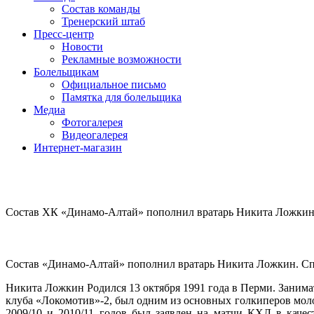
Состав команды
Тренерский штаб
Пресс-центр
Новости
Рекламные возможности
Болельщикам
Официальное письмо
Памятка для болельщика
Медиа
Фотогалерея
Видеогалерея
Интернет-магазин
Состав ХК «Динамо-Алтай» пополнил вратарь Никита Ложки
Состав «Динамо-Алтай» пополнил вратарь Никита Ложкин. Спор
Никита Ложкин Родился 13 октября 1991 года в Перми. Занимат
клуба «Локомотив»-2, был одним из основных голкиперов мол
2009/10 и 2010/11 годов был заявлен на матчи КХЛ в качес