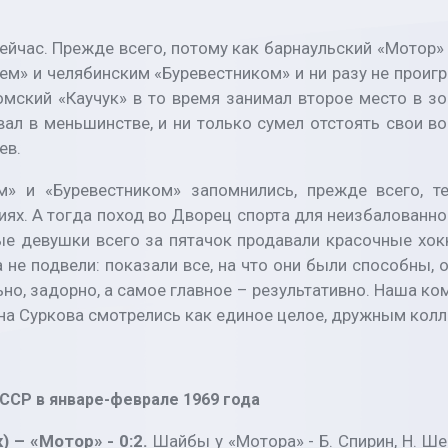
ейчас. Прежде всего, потому как барнаульский «Мотор» 
» и челябинским «Буревестником» и ни разу не проигра
мский «Каучук» в то время занимал второе место в зо
вал в меньшинстве, и ни только сумел отстоять свои в
ев.
» и «Буревестником» запомнились, прежде всего, т
иях. А тогда поход во Дворец спорта для неизбалован
ые девушки всего за пятачок продавали красочные хок
не подвели: показали все, на что они были способны,
но, задорно, а самое главное – результативно. Наша ко
ана Суркова смотрелись как единое целое, дружным кол
ССР в январе-феврале 1969 года
) – «Мотор» - 0:2.
Шайбы у «Мотора» -