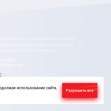
 Хоккейный клуб «Динамо-Алтай», 2010-2020
ри использовании материалов сайта, ссылка
а ресурс www.hcda.ru обязательна
азработка
родолжая использование сайта,
Разрешить все