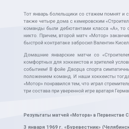
Тот январь болельщики со стажем помнят и с
также четыре дома с кемеровским «Строителем
команды были дебютантами класса «А», то о
никто. Причем, второй матч «Мотор» заканчи
быстрой контратаке забросил Валентин Кисел
Домашние январские матчи со «Строителем
комфортных для хоккеистов и зрителей услов
событием! В фойе Дворца спорта симпатичн
положением команд. И наши хоккеисты тогда 
«Мотор» понравился тем, что играл стремитель
три состава при уверенной игре вратаря Герм
Результаты матчей «Мотора» в Первенстве С
3 января 1969 г. «Буревестник» (Челябинск