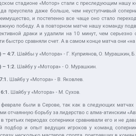
дском стадионе «Мотор» стали с преследующим нашу ко
анда преуспела даже больше, чем неуступчивый соперн
еимущество, и постепенно все чаще оно стало переход
жную победу. А в повторном матче нашу команду подве
ективной драки и удалили на 10 минут, чем серьезно
ти быстро сравняли счет. А в самом конце матча они «на
 – 4:7.
Шайбы у «Мотора» - Г. Куприянов, О. Мурашкин, Б.
 – 1:2.
Шайбу у «Мотора» - О. Мурашкин.
7:1.
Шайбу у «Мотора» - В. Яковлев.
 6:1.
Шайбу у «Мотора» - М. Сухов.
в феврале были в Серове, так как в следующих матчах
ми отчаянную борьбу за лидерство с алма-атинским «Ав
 в третьих периодах соперники сравнивали его и не да
 подбор и опыт ведущих игроков у команд соперник
сразу несколько мастеров спорта, поигравших в коман