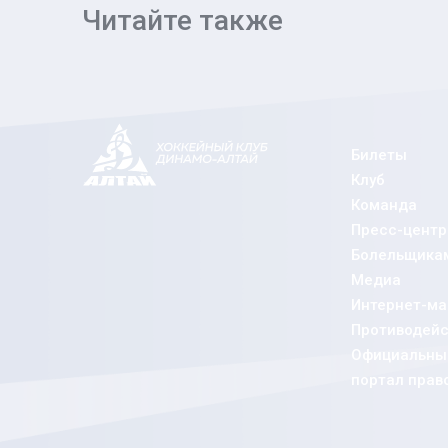
Читайте также
Билеты
Клуб
Команда
Пресс-центр
Болельщика
Медиа
Интернет-ма
Противодейс
Официальный
портал прав