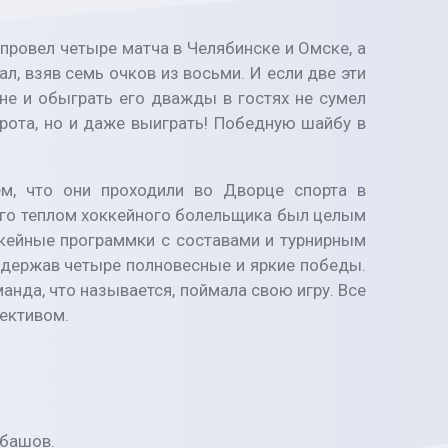
провел четыре матча в Челябинске и Омске, а
л, взяв семь очков из восьми. И если две эти
не и обыграть его дважды в гостях не сумел
орота, но и даже выиграть! Победную шайбу в
ем, что они проходили во Дворце спорта в
ного теплом хоккейного болельщика был целым
кейные программки с составами и турнирным
 одержав четыре полновесные и яркие победы.
манда, что называется, поймала свою игру. Все
лективом.
 Б. Спирин, Н. Шебашов.