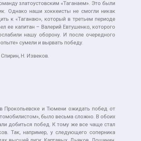
манду златоустовским «Таганаем». Это были
ик. Однако наши хоккеисты не смогли никак
ить к «Таганаю», который в третьем периоде
л ее капитан – Валерий Евтушенко, которого
 ослабили нашу оборону. И после очередного
 опыте» сумели и вырвать победу.
 Спирин, Н. Извеков.
 в Прокопьевске и Тюмени ожидать побед от
томобилистом», было весьма сложно. В обоих
вали добиться побед. К тому же все чаще стал
ов. Так, например, у следующего соперника
дах высшей лиги: Картавых, Дьяков, Лощинин,