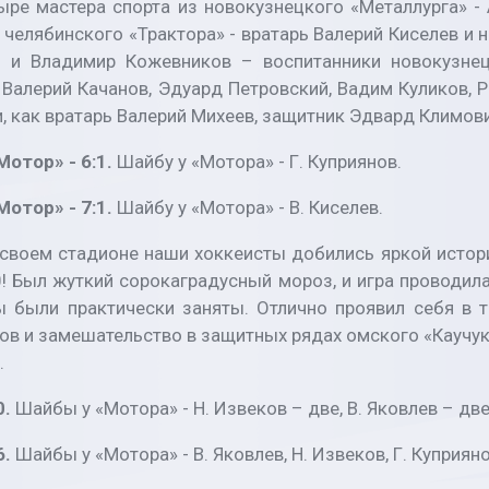
тыре мастера спорта из новокузнецкого «Металлурга» -
 челябинского «Трактора» - вратарь Валерий Киселев и
и Владимир Кожевников – воспитанники новокузнецк
Валерий Качанов, Эдуард Петровский, Вадим Куликов, Р
и, как вратарь Валерий Михеев, защитник Эдвард Климо
отор» - 6:1.
Шайбу у «Мотора» - Г. Куприянов.
отор» - 7:1.
Шайбу у «Мотора» - В. Киселев.
своем стадионе наши хоккеисты добились яркой истор
! Был жуткий сорокаградусный мороз, и игра проводила
ы были практически заняты. Отлично проявил себя в т
в и замешательство в защитных рядах омского «Каучука
.
0.
Шайбы у «Мотора» - Н. Извеков – две, В. Яковлев – две
6.
Шайбы у «Мотора» - В. Яковлев, Н. Извеков, Г. Куприяно