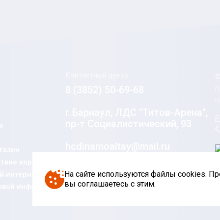
Контактный центр
©
8 (3852) 50-69-68
П
н
г.Барнаул, ЛДС "Титов-Арена",
Р
пр-т Социалистический, 93
м
hcdinamoaltay@mail.ru
газин
твие коррупции
Социальные сети
На сайте используются файлы cookies. П
 интернет-
вы соглашаетесь с этим.
овой информации