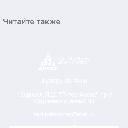
Читайте также
8 (3852) 50-69-68
г.Барнаул, ЛДС "Титов-Арена", пр-т
Социалистический, 93
hcdinamoaltay@mail.ru