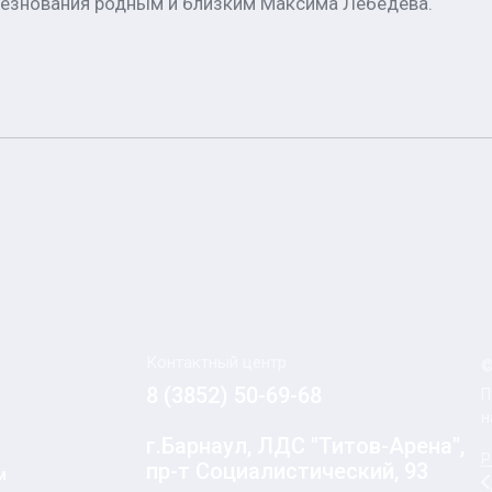
лезнования родным и близким Максима Лебедева.
Контактный центр
©
8 (3852) 50-69-68
П
н
г.Барнаул, ЛДС "Титов-Арена",
Р
пр-т Социалистический, 93
м