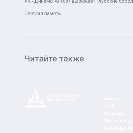
ХК «Динамо-Алтай» выражает глубокие собо
Светлая память…
Читайте также
Билеты
Клуб
Команда
Пресс-центр
Болельщика