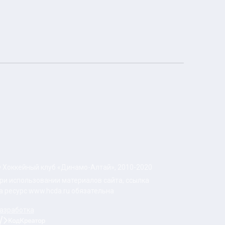
 Хоккейный клуб «Динамо-Алтай», 2010-2020
ри использовании материалов сайта, ссылка
а ресурс www.hcda.ru обязательна
азработка