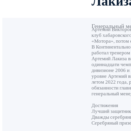
Лакиз
Генеральный м
Артемий Викторов
клуб хабаровског
«Мотора», потом 
В Континентальной
работал тренером
Артемий Лакиза в
одиннадцати чемп
дивизионе 2006 и 
уровне Артемий в
летом 2022 года, 
обязанности глав
генеральный мен
Достижения
Лучший защитник 
Дважды серебряны
Серебряный призе