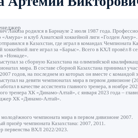
а Артемий Викторови
енеджер
ич Лакиза родился в Барнауле 2 июля 1987 года. Профессио
о «Амура» и клуб Азиатской хоккейной лиги «Голден Амур». 
отправился в Казахстан, где играл в командах Чемпионата 
 хоккейной лиге играл за «Барыс». Всего в КХЛ провёл 8 с
 в «Номаде».
ыступал за сборную Казахстана на олимпийской квалификаци
ионатах мира. В составе сборной Казахстана принимал уча
2007 годов, на последнем из которых он вместе с командой 
ыступал на девяти чемпионатах мира в первом дивизионе (2
работал в качестве ассистента главного тренера, в ноябре 2
ного тренера ХК «Динамо-Алтай», с января 2023 года – глав
еджер ХК «Динамо-Алтай».
молодёжного чемпионата мира в первом дивизионе 2007.
й призёр чемпионата Казахстана: 2007, 2011.
р первенства ВХЛ 2022/2023.