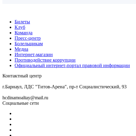
Билеты
Клуб
Команда
Пресс-центр
Болельщикам
Медиа
Интернет-магазин
Противодействие коррупции
Официальный интернет-портал правовой информации
Контактный центр
8 (3852) 50-69-68
г.Барнаул, ЛДС "Титов-Арена", пр-т Социалистический, 93
hcdinamoaltay@mail.ru
Социальные сети