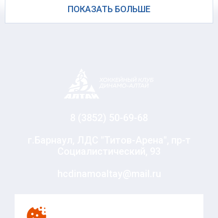
ПОКАЗАТЬ БОЛЬШЕ
8 (3852) 50-69-68
г.Барнаул, ЛДС "Титов-Арена", пр-т
Социалистический, 93
hcdinamoaltay@mail.ru
© Хоккейный клуб «Динамо-Алтай», 2010-2020