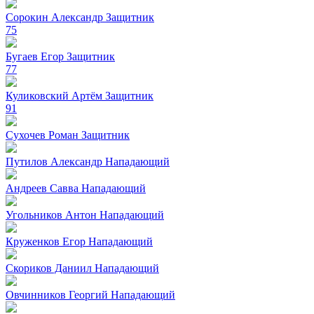
Сорокин Александр
Защитник
75
Бугаев Егор
Защитник
77
Куликовский Артём
Защитник
91
Сухочев Роман
Защитник
Путилов Александр
Нападающий
Андреев Савва
Нападающий
Угольников Антон
Нападающий
Круженков Егор
Нападающий
Скориков Даниил
Нападающий
Овчинников Георгий
Нападающий