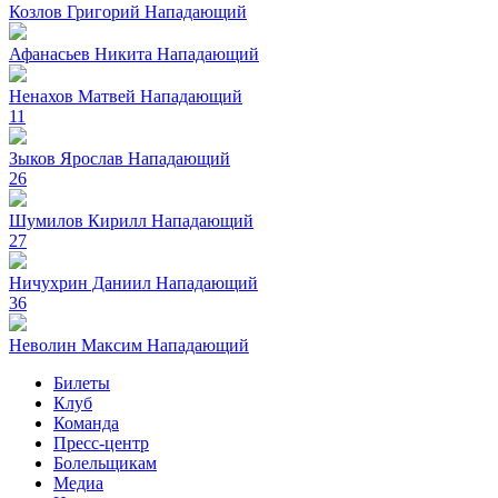
Козлов Григорий
Нападающий
Афанасьев Никита
Нападающий
Ненахов Матвей
Нападающий
11
Зыков Ярослав
Нападающий
26
Шумилов Кирилл
Нападающий
27
Ничухрин Даниил
Нападающий
36
Неволин Максим
Нападающий
Билеты
Клуб
Команда
Пресс-центр
Болельщикам
Медиа