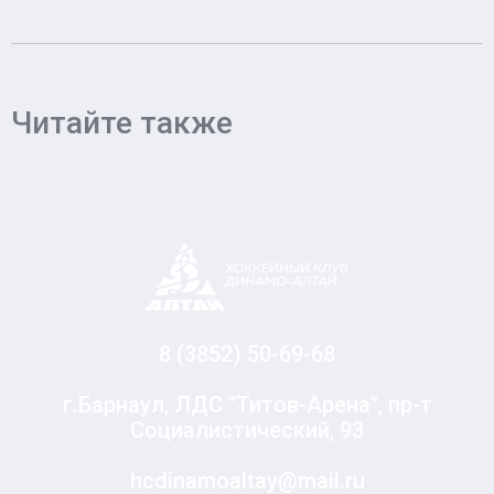
Читайте также
8 (3852) 50-69-68
г.Барнаул, ЛДС "Титов-Арена", пр-т
Социалистический, 93
hcdinamoaltay@mail.ru