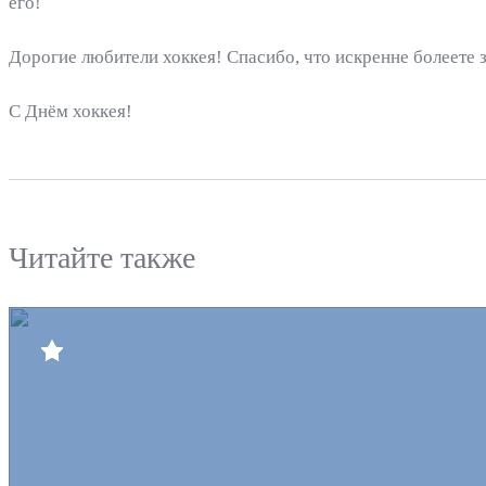
его!
Дорогие любители хоккея! Спасибо, что искренне болеете
С Днём хоккея!
Читайте также
Билеты
Клуб
Команда
Пресс-центр
Болельщикам
Медиа
Интернет-магазин
Противодействие коррупции