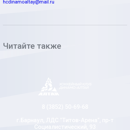
hcdinamoaltay@mail.ru
Читайте также
8 (3852) 50-69-68
г.Барнаул, ЛДС "Титов-Арена", пр-т
Социалистический, 93