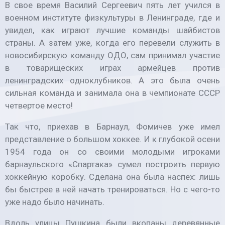
В свое время Василий Сергеевич пять лет учился в
военном институте физкультуры в Ленинграде, где и
увидел, как играют лучшие команды шайбистов
страны. А затем уже, когда его перевели служить в
новосибирскую команду ОДО, сам принимал участие
в товарищеских играх армейцев против
ленинградских одноклубников. А это была очень
сильная команда и занимала она в чемпионате СССР
четвертое место!
Так что, приехав в Барнаул, Фомичев уже имел
представление о большом хоккее. И к глубокой осени
1954 года он со своими молодыми игроками
барнаульского «Спартака» сумел построить первую
хоккейную коробку. Сделана она была наспех: лишь
бы быстрее в ней начать тренироваться. Но с чего-то
уже надо было начинать.
Вдоль улицы Пушкина были вкопаны деревянные