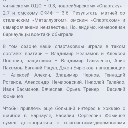
читинскому ОДО – 0:3, новосибирскому «Спартаку» -
2:7 и омскому СКИФ – 3:6. Результаты матчей со
сталинским «Металлургом», омским «Спартаком» и
кемеровчанами неизвестны. Но, видимо, кемеровчан
барнаульцы все-таки обыграли.
В том сезоне наши спартаковцы играли в таком
составе: вратари – Владимир Незнамов и Алексей
Полосин; защитники – Владимир Гальченко, Арик
Пахомов, Евгений Рацул, Джон Бирюков; нападающие
– Алексей Алехин, Владимир Чернов, Геннадий
Роганов, Александр Немировский, Николай Галайко,
Иван Басманов, Вячеслав Юрьев. Тренер – Василий
Фомичев.
Чтобы привлечь еще больший интерес к хоккею с
шайбой в Барнауле, Василий Сергеевич Фомичев
сумел договориться с хоккеистами-динамовцами