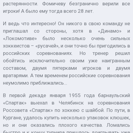
растерянности. Фомичеву безгранично верили все
игроки! А было ему тогда всего 28 лет.
И ведь что интересно! Он никого в свою команду не
приглашал со стороны, хотя в «Динамо» и
«Локомотиве» было несколько очень сильных
хоккеистов – «русачей», и они точно бы пригодились в
российских соревнованиях. Но тренер решил
обойтись исключительно своим уже наигранным
составом, двумя пятерками игроков и двумя
вратарями. А тем временем российские соревнования
неумолимо приближались…
В первой декаде января 1955 года барнаульский
«Спартак» выехал в Челябинск на соревнования
Россовета «Спартак» по хоккею с шайбой. По пути, в
Кургане, удалось купить несколько упаковок клюшек,
но и они оказались плохого качества. Ломались
быстро и к концу турнира пришлось доигрывать уже