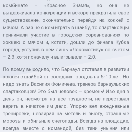
комбинате – «Красное Знамя», но она не
выдерживала конкуренции и вскоре прекратила свое
существование, окончательно перейдя на хоккей с
мячом. А раз не с кем играть в шайбу, то спартаковцы
принимали участие в городских соревнованиях по
хоккею с мячом и, кстати, дошли до финала Кубка
города, уступив в нем лишь «Локомотиву» со счетом
– 2:3, хотя поначалу и выигрывали – 2:0.
По всему выходило, что Барнаул отставал в развитии
хоккея с шайбой от соседних городов на 5-10 лет. Но
надо знать Василия Фомичева, тренера барнаульских
спартаковцев! Это был человек – кремень! Изо дня в
день он, несмотря на все трудности, не переставал
верить в начатое им дело. Упорно вел ежедневные
тренировки, невзирая на метель и вьюгу, страшные
морозы и обильные снегопады. Всегда на площадке,
всегда вместе с командой, без тени уныния или