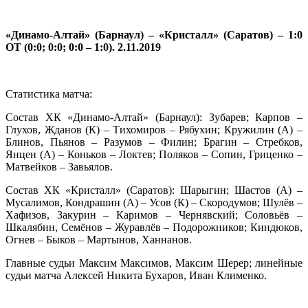
«Динамо-Алтай» (Барнаул) – «Кристалл» (Саратов) – 1:0
ОТ (0:0; 0:0; 0:0 – 1:0). 2.11.2019
Статистика матча:
Состав ХК «Динамо-Алтай» (Барнаул): Зубарев; Карпов –
Глухов, Жданов (К) – Тихомиров – Рябухин; Кружилин (А) –
Блинов, Пьянов – Разумов – Филин; Брагин – Стребков,
Янцен (А) – Коньков – Локтев; Поляков – Сопин, Гриценко –
Матвейков – Завьялов.
Состав ХК «Кристалл» (Саратов): Шарыгин; Шастов (А) –
Мусалимов, Кондрашин (А) – Усов (К) – Скородумов; Шулёв –
Хафизов, Закурин – Каримов – Чернявский; Соловьёв –
Шкалябин, Семёнов – Журавлёв – Подорожников; Киндюков,
Огнев – Быков – Мартынов, Ханнанов.
Главные судьи Максим Максимов, Максим Шерер; линейные
судьи матча Алексей Никита Бухаров, Иван Клименко.