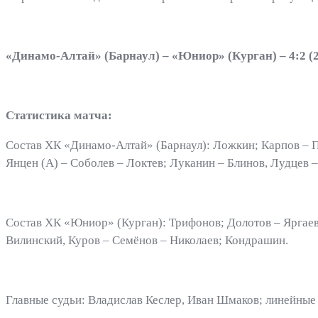
«Динамо-Алтай» (Барнаул) – «Юниор» (Курган) – 4:2 (2:0
Статистика матча:
Состав ХК «Динамо-Алтай» (Барнаул): Ложкин; Карпов – По
Янцен (А) – Соболев – Локтев; Луканин – Блинов, Лудцев 
Состав ХК «Юниор» (Курган): Трифонов; Долотов – Яргаев,
Вилинский, Куров – Семёнов – Николаев; Кондрашин.
Главные судьи: Владислав Кеслер, Иван Шмаков; линейные