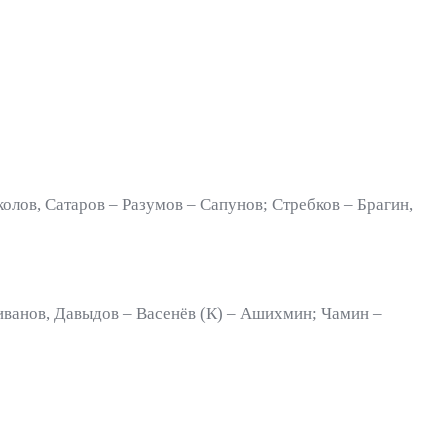
олов, Сатаров – Разумов – Сапунов; Стребков – Брагин,
иванов, Давыдов – Васенёв (К) – Ашихмин; Чамин –