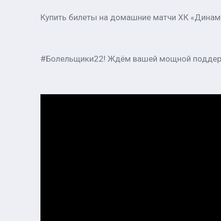
Купить билеты на домашние матчи ХК «Динамо-Ал
#Болельщики22! Ждём вашей мощной поддер