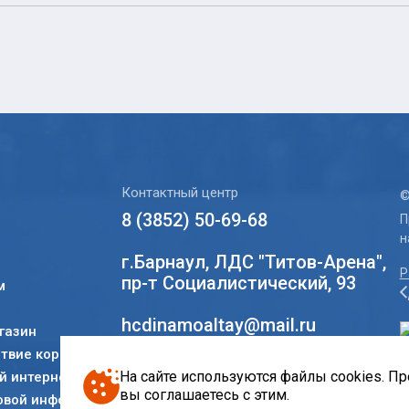
Контактный центр
©
8 (3852) 50-69-68
П
н
г.Барнаул, ЛДС "Титов-Арена",
Р
пр-т Социалистический, 93
м
hcdinamoaltay@mail.ru
газин
твие коррупции
Социальные сети
На сайте используются файлы cookies. П
 интернет-
вы соглашаетесь с этим.
овой информации