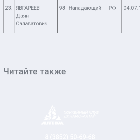
23.
ЯВГАРЕЕВ
98
Нападающий
РФ
04.07.
Даян
Салаватович
Читайте также
8 (3852) 50-69-68