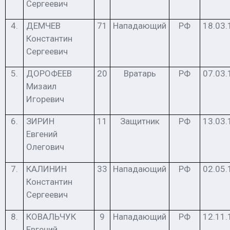
Сергеевич
4.
ДЕМЧЕВ
71
Нападающий
РФ
18.03.
Константин
Сергеевич
5.
ДОРОФЕЕВ
20
Вратарь
РФ
07.03.
Мизаил
Игоревич
6.
ЗИРИН
11
Защитник
РФ
13.03.
Евгений
Олегович
7.
КАЛИНИН
33
Нападающий
РФ
02.05.
Константин
Сергеевич
8.
КОВАЛЬЧУК
9
Нападающий
РФ
12.11.
Евгений