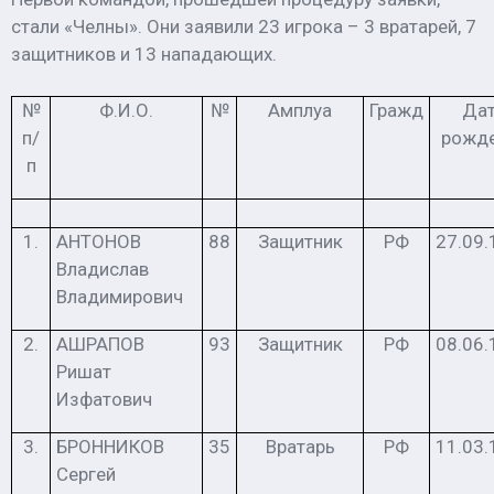
стали «Челны». Они заявили 23 игрока – 3 вратарей, 7
защитников и 13 нападающих.
№
Ф.И.О.
№
Амплуа
Гражд
Да
п/
рожд
п
1.
АНТОНОВ
88
Защитник
РФ
27.09.
Владислав
Владимирович
2.
АШРАПОВ
93
Защитник
РФ
08.06.
Ришат
Изфатович
3.
БРОННИКОВ
35
Вратарь
РФ
11.03.
Сергей