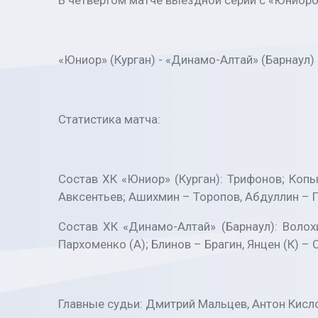
В четвёртом матче выездной серии с «Юниор
«Юниор» (Курган) - «Динамо-Алтай» (Барнаул) - 1
Статистика матча:
Состав ХК «Юниор» (Курган): Трифонов; Коп
Авксентьев; Ашихмин – Торопов, Абдуллин – П
Состав ХК «Динамо-Алтай» (Барнаул): Волох
Пархоменко (А); Блинов – Брагин, Янцен (К) 
Главные судьи: Дмитрий Мальцев, Антон Кисло