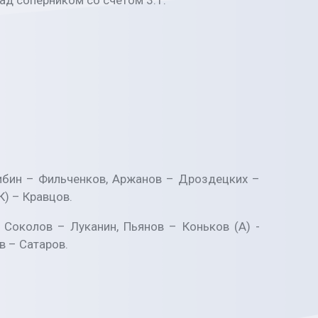
д соперником со счётом 3:1.
Цибин – Фильченков, Аржанов – Дроздецких –
К) – Кравцов.
 Соколов – Луканин, Пьянов – Коньков (А) -
в – Сатаров.