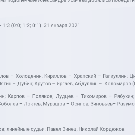
ом» подопечные Александра Усачёва добились победы на
:3 (0:0; 1:2; 0:1). 31 января 2021.
ылов – Холоденин, Кириллов – Храпский – Галиуллин; 
ятин – Дубин; Крутов – Яргаев, Абдуллин – Коломаров (
ин; Карпов – Поляков, Лудцев – Тихомиров – Рябухин;
– Соболев – Локтев; Мурашов – Осипов, Зиновьев– Разумо
в; линейные судьи: Павел Зинец, Николай Кордюков.