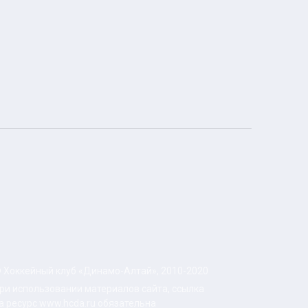
 Хоккейный клуб «Динамо-Алтай», 2010-2020
ри использовании материалов сайта, ссылка
а ресурс www.hcda.ru обязательна