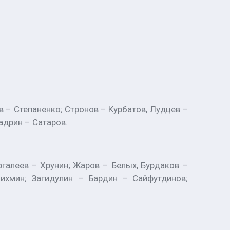
в – Степаненко; Стронов – Курбатов, Лудцев –
адрин – Сатаров.
ргалеев – Хрунин; Жаров – Белых, Бурдаков –
ихмин; Загидулин – Бардин – Сайфутдинов;