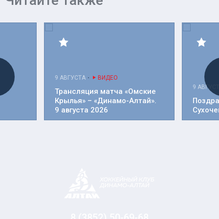
Читайте также
9 АВГУСТА
ВИДЕО
9 АВГУС
м
Трансляция матча «Омские
Крылья» – «Динамо-Алтай».
Поздра
9 августа 2026
Сухоче
8 (3852) 50-69-68