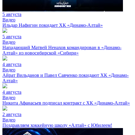
5 августа
Видео
Ильдар Нафигин покидает ХК «Динамо-Алтай»
5 августа
Видео
Нападающий Матвей Ненахов командирован в «Динамо-
Алтай» из новосибирской «Сибири»
4 августа
Видео
Айрат Вильданов и Павел Савченко покидают ХК «Динамо-
Алтай»
4 августа
Видео
Никита Афанасьев подписал контракт с ХК «Динамо-Алтай»
2 августа
Видео
Поздравляем хоккейную школу «Алтай» с Юбилеем!