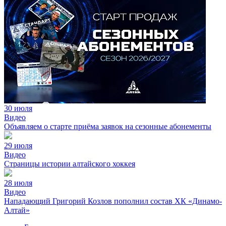
30 июля
Видео
Объявляем о старте приёма заявок на сезонные абонементы
29 июля
Видео
Страницы истории алтайского хоккея
28 июля
Видео
Нападающий Григорий Козлов пополнил состав ХК «Динамо-
Алтай»