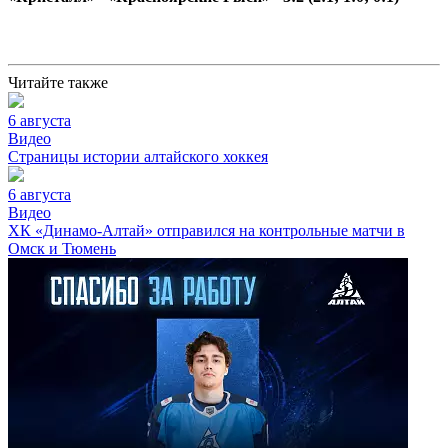
Читайте также
6 августа
Видео
Страницы истории алтайского хоккея
6 августа
Видео
ХК «Динамо-Алтай» отправился на контрольные матчи в
Омск и Тюмень