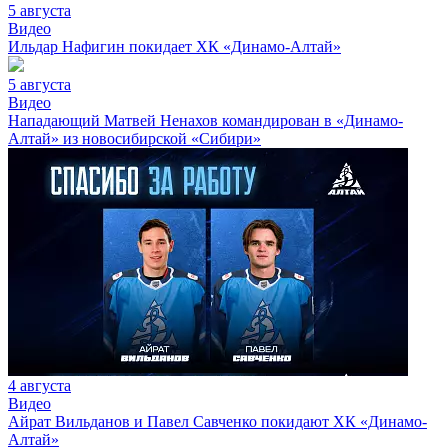
5 августа
Видео
Ильдар Нафигин покидает ХК «Динамо-Алтай»
5 августа
Видео
Нападающий Матвей Ненахов командирован в «Динамо-
Алтай» из новосибирской «Сибири»
4 августа
Видео
Айрат Вильданов и Павел Савченко покидают ХК «Динамо-
Алтай»