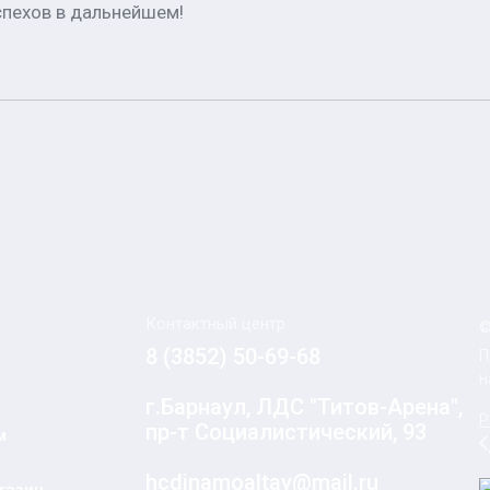
спехов в дальнейшем!
Контактный центр
©
8 (3852) 50-69-68
П
н
г.Барнаул, ЛДС "Титов-Арена",
Р
пр-т Социалистический, 93
м
hcdinamoaltay@mail.ru