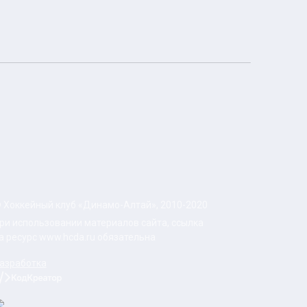
 Хоккейный клуб «Динамо-Алтай», 2010-2020
ри использовании материалов сайта, ссылка
а ресурс www.hcda.ru обязательна
азработка