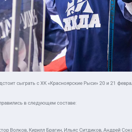
дстоит сыграть с ХК «Красноярские Рыси» 20 и 21 февра
правились в следующем составе:
ктор Волков, Кирилл Брагин, Ильяс Ситдиков, Андрей Сок