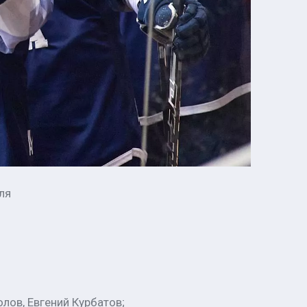
ля
олов, Евгений Курбатов;