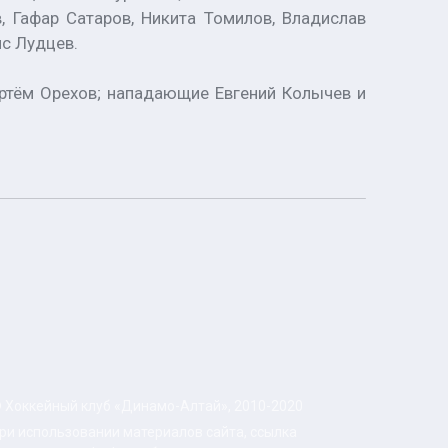
, Гафар Сатаров, Никита Томилов, Владислав
ис Лудцев.
Артём Орехов; нападающие Евгений Колычев и
 Хоккейный клуб «Динамо-Алтай», 2010-2020
ри использовании материалов сайта, ссылка