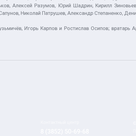
ков, Алексей Разумов, Юрий Шадрин, Кирилл Зиновьев
Сапунов, Николай Патрушев, Александр Степаненко, Ден
узьмичёв, Игорь Карпов и Ростислав Осипов; вратарь 
Контактный центр
©
8 (3852) 50-69-68
П