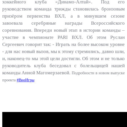
хоккейного клуба «Динамо-Алтай». Под его
руководством команда трижды становилась бронзовым
призёром первенства ВХЛ, а в минувшем сезоне
завоевала серебряные награды Всероссийского
соревнования. Впереди новый этап в истории команды –
участие в чемпионате PARI ВХЛ. Об этом Руслан
Сергеевич говорит так: - Играть на более высоком уровне
- для нас новый вызов, мы к этому стремились, давно шли,
и, наконец-то мы этой цели достигли. Об этом и не только
руководитель клуба беседовал с болельщицей нашей
команды Анной Магомерзаевой.
Подробности в новом выпуске
проекта
#ВнеИгры