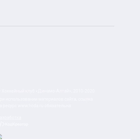
 Хоккейный клуб «Динамо-Алтай», 2010-2020
ри использовании материалов сайта, ссылка
а ресурс www.hcda.ru обязательна
азработка