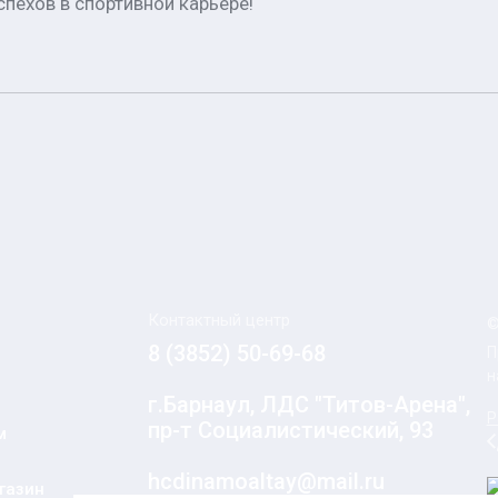
пехов в спортивной карьере!
Контактный центр
©
8 (3852) 50-69-68
П
н
г.Барнаул, ЛДС "Титов-Арена",
Р
пр-т Социалистический, 93
м
hcdinamoaltay@mail.ru
газин