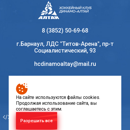
8 (3852) 50-69-68
г.Барнаул, ЛДС "Титов-Арена", пр-т
Социалистический, 93
hcdinamoaltay@mail.ru
© Хоккейный клуб «Динамо-Алтай», 2010-2020
При использовании материалов сайта, ссылка
На сайте используются файлы cookies.
на ресурс www.hcda.ru обязательна
Продолжая использование сайта, вы
соглашаетесь с этим.
Разработка
Разрешить все