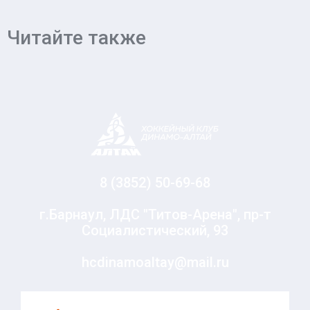
Читайте также
8 (3852) 50-69-68
г.Барнаул, ЛДС "Титов-Арена", пр-т
Социалистический, 93
hcdinamoaltay@mail.ru