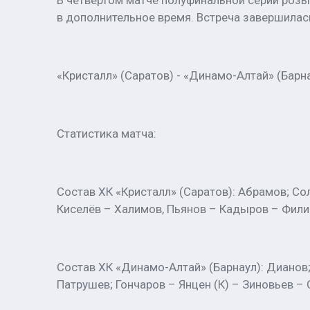
В четвёртом матче полуфинальной серии розы
в дополнительное время. Встреча завершилась
«Кристалл» (Саратов) - «Динамо-Алтай» (Барнаул)
Статистика матча:
Состав ХК «Кристалл» (Саратов): Абрамов; Со
Киселёв – Халимов, Пьянов – Кадыров – Фили
Состав ХК «Динамо-Алтай» (Барнаул): Дианов; 
Патрушев; Гончаров – Янцен (К) – Зиновьев – 