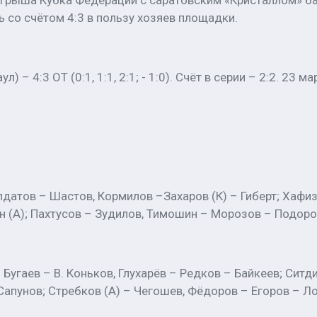
грыша Кубка Федерации с саратовским «Кристаллом» бар
 со счётом 4:3 в пользу хозяев площадки.
 – 4:3 ОТ (0:1, 1:1, 2:1; - 1:0). Счёт в серии – 2:2. 23 м
лдатов – Шастов, Кормилов –Захаров (К) – Гиберт; Хафи
н (А); Пахтусов – Зудилов, Тимошин – Морозов – Подор
Бугаев – В. Коньков, Глухарёв – Редков – Байкеев; Ситд
Сапунов; Стребков (А) – Чегошев, Фёдоров – Егоров – Ло