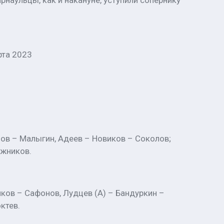
наульцы, как и накануне, уступили сопернику
арта 2023
зов – Малыгин, Адеев – Новиков – Соколов;
ожников.
иков – Сафонов, Лудцев (А) – Бандуркин –
ктев.