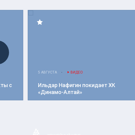
5 АВГУСТА
ВИДЕО
кты с
Ильдар Нафигин покидает ХК
«Динамо-Алтай»