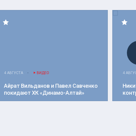
4 АВГУСТА
ВИДЕО
4 АВГУ
Айрат Вильданов и Павел Савченко
Ники
покидают ХК «Динамо-Алтай»
конт