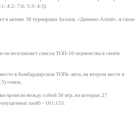
 4:2; 7:6; 5:3; 4:3).
ет в активе 38 турнирных баллов, «Динамо-Алтай», в свою
 он возглавляет список ТОП-10 первенства в своём
место в бомбардирском ТОПе лиги, на втором месте в
5) очков.
ки провели между собой 50 игр, из которых 27
пропущенных шайб - 161:153.