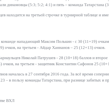
 динамовцы (5:3; 5:2; 4:1) и пять – команда Татарстана (3:1;
ев находится на третьей строчке в турнирной таблице и име
оманде нападающий Максим Полькин - с 30 (11+19) очками
) очков, на третьем - Айдар Ханнанов – 25 (12+13) очков.
рнаульцев Николай Патрушев - 28 (10+18) баллов и второе 
 очков, на третьем - защитник Константин Сафонов 25 (10+1
ов началась в 27 сентября 2016 года. За всё время соперни
 23 – в пользу команды Татарстана, при разнице забитых и 
стве ВХЛ