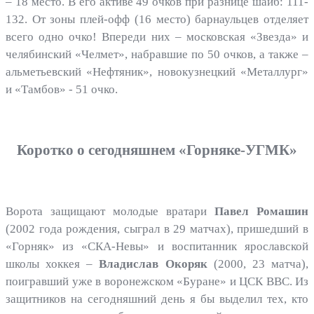
– 18 место. В его активе 49 очков при разнице шайб: 111-
132. От зоны плей-офф (16 место) барнаульцев отделяет
всего одно очко! Впереди них – московская «Звезда» и
челябинский «Челмет», набравшие по 50 очков, а также –
альметьевский «Нефтяник», новокузнецкий «Металлург»
и «Тамбов» - 51 очко.
Коротко о сегодняшнем «Горняке-УГМК»
Ворота защищают молодые вратари
Павел Ромашин
(2002 года рождения, сыграл в 29 матчах), пришедший в
«Горняк» из «СКА-Невы» и воспитанник ярославской
школы хоккея –
Владислав Окоряк
(2000, 23 матча),
поигравший уже в воронежском «Буране» и ЦСК ВВС. Из
защитников на сегодняшний день я бы выделил тех, кто