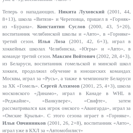
Теперь о нападающих.
Никита Луховский
(2001, 44,
8+13), школа «Витязя» и Череповца, пришел в «Горняк»
из «Бурана».
Константин Суслов
(2000, 43, 5+20),
воспитанник челябинской школы и «Авто», в «Горняке»
третий сезон.
Илья Лоза
(2001, 42, 6+3), играл в
хоккейных школах Челябинска, «Югры» и «Авто», в
команде третий сезон.
Максим Войтович
(2002, 28, 4+3),
из Беларуси, воспитанник гомельской и минской школ
хоккея, продолжил обучение в юношеских командах
Москвы, играл за «Русь», а также в чемпионате Беларуси
за ХК «Гомель».
Сергей Алхимов
(2001, 25, 4+3), школа
московского «Динамо», играл в Канаде в WHL в
«Реджайне», «Ванкувере», «Свифте», затем
рассматривался как игрок омского «Авангарда», играл за
«Омские Крылья». С этого сезона играет в «Горняке».
Илья Овчинников
(2001, 26, 2+8), воспитанник «Авто»,
играл уже в КХЛ за «Автомобилист»