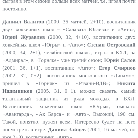
сыграл в этом сезоне больше всех матчей, т.е. играл почти
постоянно.
Даниил Валитов
(2000, 35 матчей, 2+10), воспитанник
двух хоккейных школ – «Салавата Юлаева» и «Авто»;
Юрий Журавлев
(2000, 32, 4+10), воспитанник двух
хоккейных школ «Югры» и «Авто»;
Степан Островский
(2000, 34, 2+1), челябинской школы, играл в КХЛ, за
«Адмирал», в «Горняке» уже третий сезон;
Юрий Салов
(2001, 36, 1+1), воспитанник «Авто»;
Егор Смирнов
(2002, 32, 0+2), воспитанник московского «Динамо»,
пришел в «Горняк» из «Рязани-ВДВ»;
Никита
Ишимников
(2005, 31, 0+1), можно сказать, самый
талантливый защитник из ряда молодых в ВХЛ.
Воспитанник хоккейных школ «Югры», омского
«Авангарда», «Ак Барса» и «Авто». Высокий, 190 см.
Такой, понятно, нужен всем. Интересно будет на него
посмотреть в игре.
Даниил Зайцев
(2001, 16 матчей, но
уже 2+3), воспитанник «Авто».