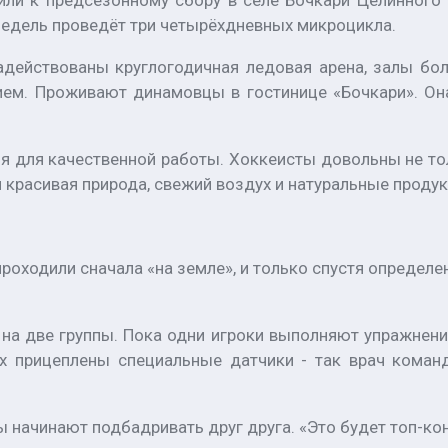
или к предсезонному сбору в селе Бочкари Целинного 
недель проведёт три четырёхдневных микроцикла.
действованы круглогодичная ледовая арена, залы бо
ием. Проживают динамовцы в гостинице «Бочкари». Она
я для качественной работы. Хоккеисты довольны не т
 красивая природа, свежий воздух и натуральные продук
оходили сначала «на земле», и только спустя определен
на две группы. Пока одни игроки выполняют упражнени
ах прицеплены специальные датчики - так врач кома
начинают подбадривать друг друга. «Это будет топ-конт