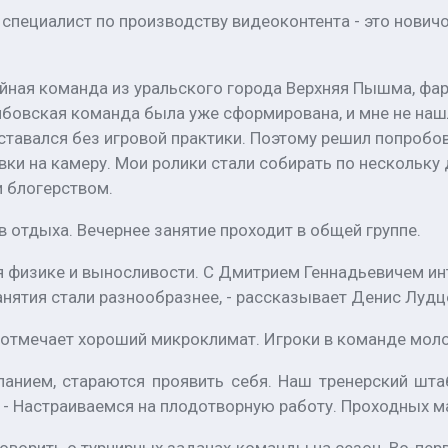
 специалист по производству видеоконтента - это нович
ейная команда из уральского города Верхняя Пышма, фа
мбовская команда была уже сформирована, и мне не нашл
оставался без игровой практики. Поэтому решил попробов
вки на камеру. Мои ролики стали собирать по нескольку
и блогерством.
в отдыха. Вечернее занятие проходит в общей группе.
я физике и выносливости. С Дмитрием Геннадьевичем инт
нятия стали разнообразнее, - рассказывает Денис Лудц
б отмечает хороший микроклимат. Игроки в команде мо
анием, стараются проявить себя. Наш тренерский шта
- Настраиваемся на плодотворную работу. Проходных ма