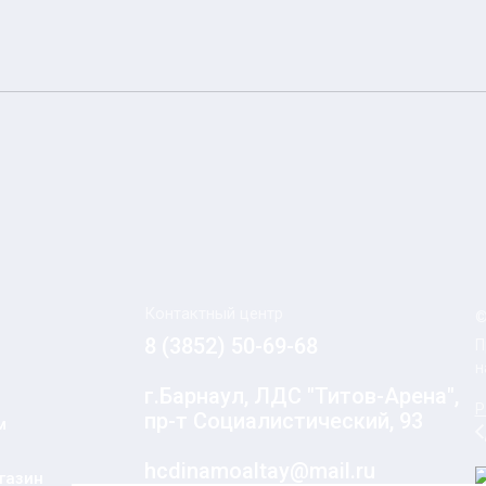
Контактный центр
©
8 (3852) 50-69-68
П
н
г.Барнаул, ЛДС "Титов-Арена",
Р
пр-т Социалистический, 93
м
hcdinamoaltay@mail.ru
газин