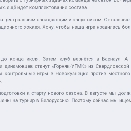
говорить о турнирных задачах команды на сезон. Во-пер
рых, ещё идёт комплектование состава.
ав центральным нападающим и защитником. Остальные п
ционного хоккея. Хочу, чтобы наша игра нравилась бол
до конца июля. Затем клуб вернётся в Барнаул. А 
и динамовцев станут «Горняк-УГМК» из Свердловской 
ы контрольные игры в Новокузнецке против местного 
.
 подготовки к старту нового сезона. В августе мы дол
шены на турнир в Белоруссию. Поэтому сейчас мы ищем