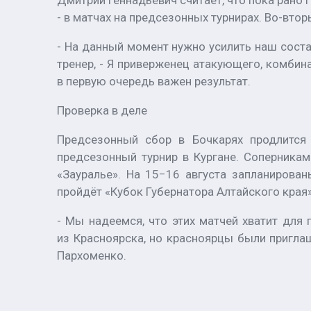
Дмитрий Геннадьевич считает, что пока рано 
- в матчах на предсезонных турнирах. Во-вто
- На данный момент нужно усилить наш сост
тренер, - Я приверженец атакующего, комбина
в первую очередь важен результат.
Проверка в деле
Предсезонный сбор в Бочкарях продлится 
предсезонный турнир в Кургане. Соперникам
«Зауралье». На 15−16 августа запланирован
пройдёт «Кубок Губернатора Алтайского края»
- Мы надеемся, что этих матчей хватит для
из Красноярска, но красноярцы были пригла
Пархоменко.