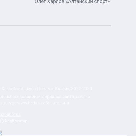
Олег Харлов «Алтайский спорт»
 Хоккейный клуб «Динамо-Алтай», 2010-2020
ри использовании материалов сайта, ссылка
а ресурс www.hcda.ru обязательна
азработка