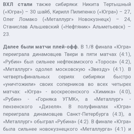
ВХЛ стали
также сибиряки: Никита Тертышный
(«Югра») – 30 шайб, Кирилл Пилипенко («Югра») – 27,
Олег Ломако («Металлург» Новокузнецк) – 24,
Станислав Альшевский («Нефтяник» Альметьевск) –
23.
Далее были матчи плей-офф.
В 1/8 финала «Югра»
переиграла динамовцев Твери в пяти матчах
(4:1),
«Рубин» был сильнее нефтекамского «Тороса» (4:2),
«Металлург» одолел московскую «Звезду» (4:1). В
четвертьфинальных сериях сибиряки быстро
«уничтожили» своих соперников во всех четырех
матчах: «Югра» - воскресенского «Химика» (4:0),
«Рубин» - «Горняка УГМК», а «Металлург» -
пензенского «Дизеля». В полуфиналах «Югра»
переиграла динамовцев Санкт-Петербурга (4:3), а
«Металлург» обыграл «Рубина» (4:2). В финале «Югра»
была сильнее новокузнецкого «Металлурга» (4:1) и