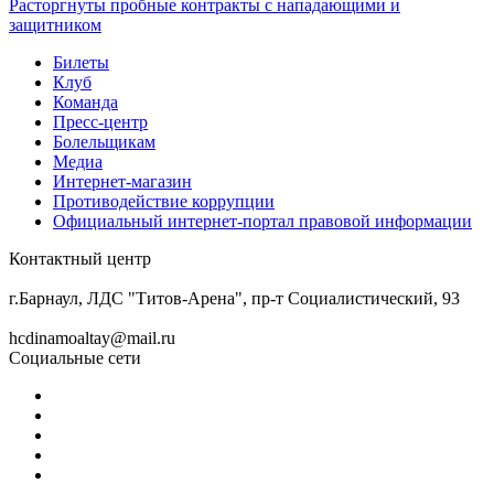
Расторгнуты пробные контракты с нападающими и
защитником
Билеты
Клуб
Команда
Пресс-центр
Болельщикам
Медиа
Интернет-магазин
Противодействие коррупции
Официальный интернет-портал правовой информации
Контактный центр
8 (3852) 50-69-68
г.Барнаул, ЛДС "Титов-Арена", пр-т Социалистический, 93
hcdinamoaltay@mail.ru
Социальные сети