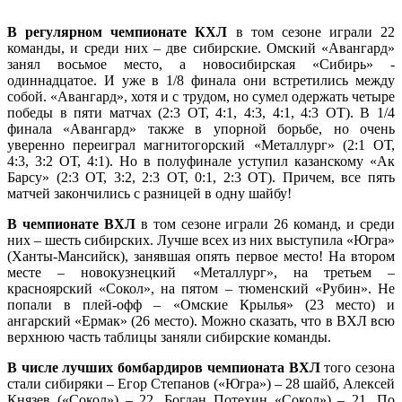
В регулярном чемпионате КХЛ
в том сезоне играли 22
команды, и среди них – две сибирские. Омский «Авангард»
занял восьмое место, а новосибирская «Сибирь» -
одиннадцатое. И уже в 1/8 финала они встретились между
собой. «Авангард», хотя и с трудом, но сумел одержать четыре
победы в пяти матчах (2:3 ОТ, 4:1, 4:3, 4:1, 4:3 ОТ). В 1/4
финала «Авангард» также в упорной борьбе, но очень
уверенно переиграл магнитогорский «Металлург» (2:1 ОТ,
4:3, 3:2 ОТ, 4:1). Но в полуфинале уступил казанскому «Ак
Барсу» (2:3 ОТ, 3:2, 2:3 ОТ, 0:1, 2:3 ОТ). Причем, все пять
матчей закончились с разницей в одну шайбу!
В чемпионате ВХЛ
в том сезоне играли 26 команд, и среди
них – шесть сибирских. Лучше всех из них выступила «Югра»
(Ханты-Мансийск), занявшая опять первое место! На втором
месте – новокузнецкий «Металлург», на третьем –
красноярский «Сокол», на пятом – тюменский «Рубин». Не
попали в плей-офф – «Омские Крылья» (23 место) и
ангарский «Ермак» (26 место). Можно сказать, что в ВХЛ всю
верхнюю часть таблицы заняли сибирские команды.
В числе лучших бомбардиров чемпионата ВХЛ
того сезона
стали сибиряки – Егор Степанов («Югра») – 28 шайб, Алексей
Князев («Сокол») – 22, Богдан Потехин «Сокол») – 21. По