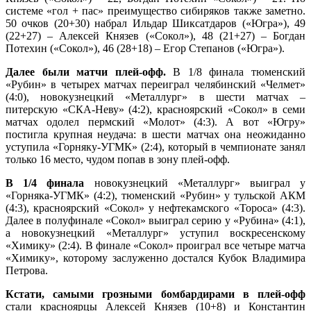
системе «гол + пас» преимущество сибиряков также заметно.
50 очков (20+30) набрал Ильдар Шиксатдаров («Югра»), 49
(22+27) – Алексей Князев («Сокол»), 48 (21+27) – Богдан
Потехин («Сокол»), 46 (28+18) – Егор Степанов («Югра»).
Далее были матчи плей-офф.
В 1/8 финала тюменский
«Рубин» в четырех матчах переиграл челябинский «Челмет»
(4:0), новокузнецкий «Металлург» в шести матчах –
питерскую «СКА-Неву» (4:2), красноярский «Сокол» в семи
матчах одолел пермский «Молот» (4:3). А вот «Югру»
постигла крупная неудача: в шести матчах она неожиданно
уступила «Горняку-УГМК» (2:4), который в чемпионате занял
только 16 место, чудом попав в зону плей-офф.
В 1/4 финала
новокузнецкий «Металлург» выиграл у
«Горняка-УГМК» (4:2), тюменский «Рубин» у тульской АКМ
(4:3), красноярский «Сокол» у нефтекамского «Тороса» (4:3).
Далее в полуфинале «Сокол» выиграл серию у «Рубина» (4:1),
а новокузнецкий «Металлург» уступил воскресенскому
«Химику» (2:4). В финале «Сокол» проиграл все четыре матча
«Химику», которому заслуженно достался Кубок Владимира
Петрова.
Кстати, самыми грозными бомбардирами в плей-офф
стали красноярцы Алексей Князев (10+8) и Константин