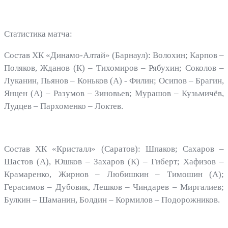
Статистика матча:
Состав ХК «Динамо-Алтай» (Барнаул): Волохин; Карпов –
Поляков, Жданов (К) – Тихомиров – Рябухин; Соколов –
Луканин, Пьянов – Коньков (А) - Филин; Осипов – Брагин,
Янцен (А) – Разумов – Зиновьев; Мурашов – Кузьмичёв,
Лудцев – Пархоменко – Локтев.
Состав ХК «Кристалл» (Саратов): Шпаков; Сахаров –
Шастов (А), Юшков – Захаров (К) – Гиберт; Хафизов –
Крамаренко, Жирнов – Любишкин – Тимошин (А);
Герасимов – Дубовик, Лешков – Чиндарев – Миргалиев;
Булкин – Шаманин, Болдин – Кормилов – Подорожников.