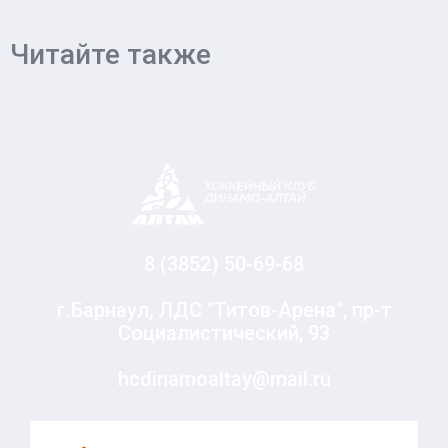
Читайте также
8 (3852) 50-69-68
г.Барнаул, ЛДС "Титов-Арена", пр-т
Социалистический, 93
hcdinamoaltay@mail.ru