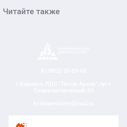
Читайте также
8 (3852) 50-69-68
г.Барнаул, ЛДС "Титов-Арена", пр-т
Социалистический, 93
hcdinamoaltay@mail.ru